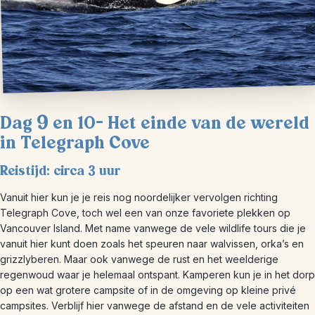
Dag 9 en 10- Het einde van de wereld
in Telegraph Cove
Reistijd: circa 3 uur
Vanuit hier kun je je reis nog noordelijker vervolgen richting
Telegraph Cove, toch wel een van onze favoriete plekken op
Vancouver Island. Met name vanwege de vele wildlife tours die je
vanuit hier kunt doen zoals het speuren naar walvissen, orka’s en
grizzlyberen. Maar ook vanwege de rust en het weelderige
regenwoud waar je helemaal ontspant. Kamperen kun je in het dorp
op een wat grotere campsite of in de omgeving op kleine privé
campsites. Verblijf hier vanwege de afstand en de vele activiteiten