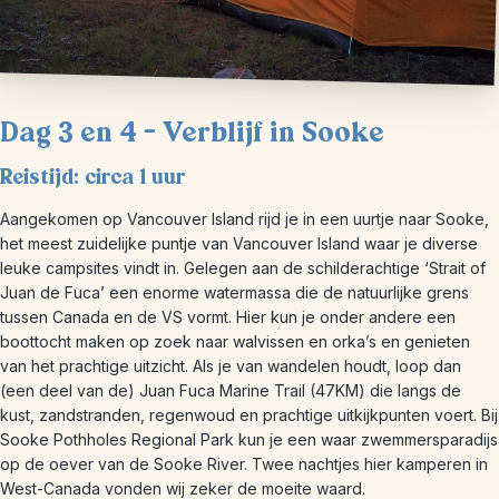
Dag 3 en 4 – Verblijf in Sooke
Reistijd: circa 1 uur
Aangekomen op Vancouver Island rijd je in een uurtje naar Sooke,
het meest zuidelijke puntje van Vancouver Island waar je diverse
leuke campsites vindt in. Gelegen aan de schilderachtige ‘Strait of
Juan de Fuca’ een enorme watermassa die de natuurlijke grens
tussen Canada en de VS vormt. Hier kun je onder andere een
boottocht maken op zoek naar walvissen en orka’s en genieten
van het prachtige uitzicht. Als je van wandelen houdt, loop dan
(een deel van de) Juan Fuca Marine Trail (47KM) die langs de
kust, zandstranden, regenwoud en prachtige uitkijkpunten voert. Bij
Sooke Pothholes Regional Park kun je een waar zwemmersparadijs
op de oever van de Sooke River. Twee nachtjes hier kamperen in
West-Canada vonden wij zeker de moeite waard.