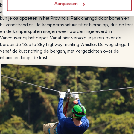
Aanpassen
kunstenaars omringd door het groene kustgebergte waar je zowel
activiteiten op het water als op het land kunt ondernemen. Je tent
kun je oa opzetten in het Provincial Park omringd door bomen en
bij zandstrandjes. Je kampeeravontuur zit er hierna op, dus de tent
en de kamperspullen mogen weer worden ingeleverd in
Vancouver bij het depot. Vanaf hier vervolg je je reis over de
beroemde ‘Sea to Sky highway’ richting Whistler. De weg slingert
vanaf de kust richting de bergen, met vergezichten over de
inhammen langs de kust.