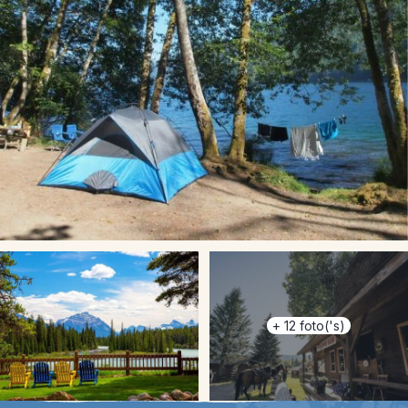
+
12
foto('s)