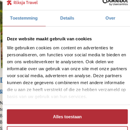
Toestemming
Details
Over
Deze website maakt gebruik van cookies
We gebruiken cookies om content en advertenties te
personaliseren, om functies voor social media te bieden en
om ons websiteverkeer te analyseren. Ook delen we
informatie over uw gebruik van onze site met onze partners
voor social media, adverteren en analyse. Deze partners
Dag 13 – Reis naar Whistler
kunnen deze gegevens combineren met andere informatie
die u aan ze heeft verstrekt of die ze hebben verzameld op
Reistijd: circa 5,5 uur
basis van uw gebruik van hun services.
Na je verblijf aan de Sunshine Coast vervolg je de prachtige route
terug naar Vancouver. Hierbij neem je 2 veerboten (vanaf Saltery
Bay naar Earls Cove en veerboot van Langdale naar Horseshoe
Alles toestaan
Bay). Wil je de reis onderbreken, dan is een overnachting bij
Sechelt een aanrader, dit is een relaxt dorpje vol met eigenzinnige