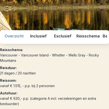
Overzicht
Inclusief
Exclusief
Reisschema
Bes
Reisschema:
Vancouver - Vancouver Island - Whistler - Wells Gray - Rocky
Mountains
Reisduur:
21 dagen / 20 nachten
Reissom:
vanaf € 1.515, - p.p. bij 2 personen
Autohuur:
vanaf € 630,- p.p. (categorie A incl. verzekeringen en extra
bestuurder)