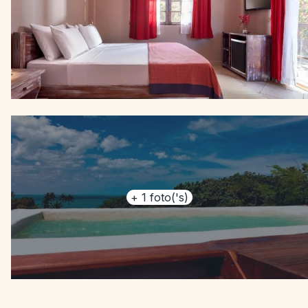
+
1
foto('s)