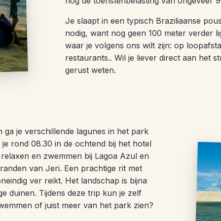
nog de toeristenbelasting van ongeveer 9
Je slaapt in een typisch Braziliaanse pou
nodig, want nog geen 100 meter verder lig
waar je volgens ons wilt zijn: op loopafsta
restaurants.. Wil je liever direct aan het
gerust weten.
ga je verschillende lagunes in het park
e rond 08.30 in de ochtend bij het hotel
kunt relaxen en zwemmen bij Lagoa Azul en
tranden van Jeri. Een prachtige rit met
oneindig ver reikt. Het landschap is bijna
 duinen. Tijdens deze trip kun je zelf
r zwemmen of juist meer van het park zien?