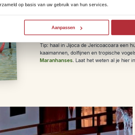
erzameld op basis van uw gebruik van hun services.
Na een fijn ontbijt is het helaas weer tijd 
we een extra bus die je in 6 uur naar For
voordat je terug vliegt. Reis je nog verder
Aanpassen
terug naar te luchthaven van Jijoca de J
Tip: haal in Jijoca de Jericoacoara een h
kaaimannen, dolfijnen en tropische vogel
Maranhanses
. Laat het weten al je hier i