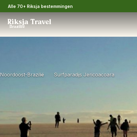
Alle 70+ Riksja bestemmingen
Riksja Travel
Brazilië
Noordoost-Brazilië
Surfparadijs Jericoacoara