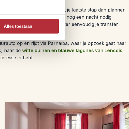
om dit paradijs te verlaten. Is dit je laatste stap dan plannen
taleza brengt. Vaak heb je hier nog een nacht nodig
 Brazilie in dan regel je ter lekker eenvoudig je transfer
Alles toestaan
ericoacoara.
uurauto op en rijdt via Parnaíba, waar je opzoek gaat naar
s, naar de
witte duinen en blauwe lagunes van Lencois
nteresse in hebt.