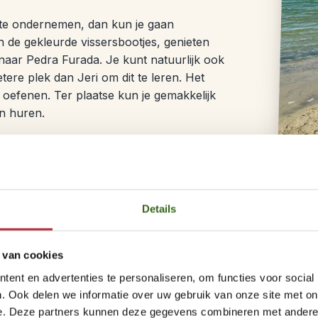
s te ondernemen, dan kun je gaan
n de gekleurde vissersbootjes, genieten
naar Pedra Furada. Je kunt natuurlijk ook
tere plek dan Jeri om dit te leren. Het
s oefenen. Ter plaatse kun je gemakkelijk
en huren.
 Pôr do Sol (zonsondergang duin) te
e genieten van de zonsondergang. Geloof
ert je op een onvergetelijke
Details
 van cookies
ent en advertenties te personaliseren, om functies voor social
. Ook delen we informatie over uw gebruik van onze site met on
Dag 4 – Vertrek Jerico
e. Deze partners kunnen deze gegevens combineren met andere i