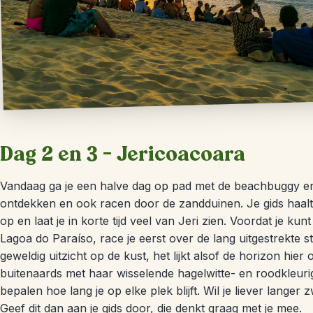
Dag 2 en 3 – Jericoacoara
Vandaag ga je een halve dag op pad met de beachbuggy en 
ontdekken en ook racen door de zandduinen. Je gids haalt j
op en laat je in korte tijd veel van Jeri zien. Voordat je 
Lagoa do Paraíso, race je eerst over de lang uitgestrekte s
geweldig uitzicht op de kust, het lijkt alsof de horizon hier 
buitenaards met haar wisselende hagelwitte- en roodkleurige
bepalen hoe lang je op elke plek blijft. Wil je liever lange
Geef dit dan aan je gids door, die denkt graag met je mee.