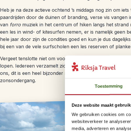
Heb je na deze actieve ochtend ’s middags nog zin om iet
paardrijden door de duinen of branding, verse vis vangen i
van
forro
muziek in het centrum of hiken langs het strand 
een les in wind- of kitesurfen nemen, er is namelijk geen be
hele jaar door zijn de condities goed en kun je dus dagelijk
bij een van de vele surfscholen een les reserven of plank
Vergeet tenslotte niet om voor 17.00 uur naar de Duna do
lopen. Iedereen verzamelt zich hier dagelijks om samen t
ons, dit is een heel bijzonder spektakel en de natuur trakte
zonsondergang.
Toestemming
Deze website maakt gebruik
We gebruiken cookies om cont
websiteverkeer te analyseren
media, adverteren en analys