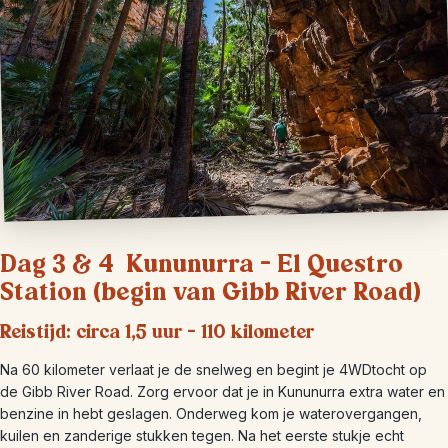
Dag 3 & 4 Kununurra – El Questro
Station (begin van Gibb River Road)
Reistijd: circa 1,5 uur – 110 kilometer
Na 60 kilometer verlaat je de snelweg en begint je 4WDtocht op
de Gibb River Road. Zorg ervoor dat je in Kununurra extra water en
benzine in hebt geslagen. Onderweg kom je waterovergangen,
kuilen en zanderige stukken tegen. Na het eerste stukje echt