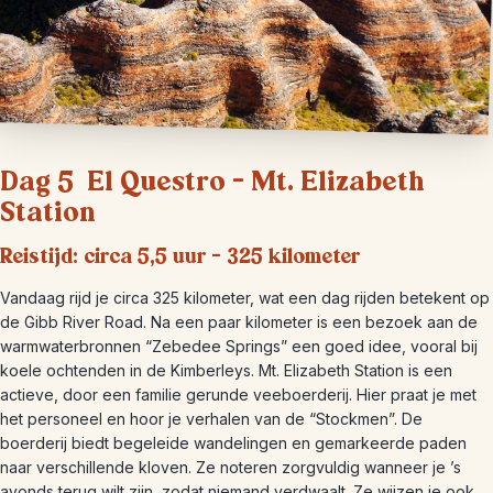
Dag 5 El Questro – Mt. Elizabeth
Station
Reistijd: circa 5,5 uur – 325 kilometer
Vandaag rijd je circa 325 kilometer, wat een dag rijden betekent op
de Gibb River Road. Na een paar kilometer is een bezoek aan de
warmwaterbronnen “Zebedee Springs” een goed idee, vooral bij
koele ochtenden in de Kimberleys. Mt. Elizabeth Station is een
actieve, door een familie gerunde veeboerderij. Hier praat je met
het personeel en hoor je verhalen van de “Stockmen”. De
boerderij biedt begeleide wandelingen en gemarkeerde paden
naar verschillende kloven. Ze noteren zorgvuldig wanneer je ’s
avonds terug wilt zijn, zodat niemand verdwaalt. Ze wijzen je ook