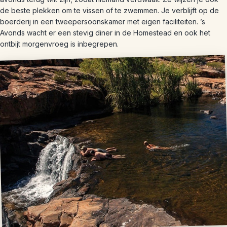
de beste plekken om te vissen of te zwemmen. Je verblijft op de
boerderij in een tweepersoonskamer met eigen faciliteiten. ’s
Avonds wacht er een stevig diner in de Homestead en ook het
ontbijt morgenvroeg is inbegrepen.