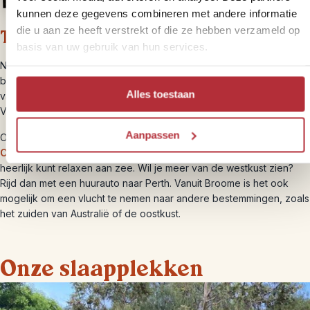
kunnen deze gegevens combineren met andere informatie
die u aan ze heeft verstrekt of die ze hebben verzameld op
Tips voor verder reizen
basis van uw gebruik van hun services.
Neem de tijd om twee tot drie dagen in het relaxte Broome door te
brengen voordat je je reis voortzet. Geniet van de unieke charme
Alles toestaan
van de oude bioscoop en ontspan op het beroemde Cable Beach.
Vergeet niet om lokale souvenirs, zoals parels, te scoren.
Aanpassen
Overweeg een omweg naar de adembenemende stranden van
Cape Leveque
, waar je de Aboriginal cultuur kunt ervaren en
heerlijk kunt relaxen aan zee. Wil je meer van de westkust zien?
Rijd dan met een huurauto naar Perth. Vanuit Broome is het ook
mogelijk om een vlucht te nemen naar andere bestemmingen, zoals
het zuiden van Australië of de oostkust.
Onze slaapplekken