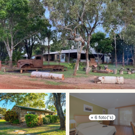
+
6
foto('s)