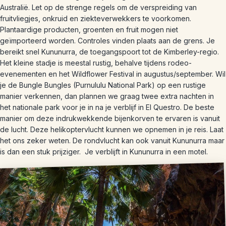
Australië. Let op de strenge regels om de verspreiding van
fruitvliegjes, onkruid en ziekteverwekkers te voorkomen.
Plantaardige producten, groenten en fruit mogen niet
geïmporteerd worden. Controles vinden plaats aan de grens. Je
bereikt snel Kununurra, de toegangspoort tot de Kimberley-regio.
Het kleine stadje is meestal rustig, behalve tijdens rodeo-
evenementen en het Wildflower Festival in augustus/september. Wil
je de Bungle Bungles (Purnululu National Park) op een rustige
manier verkennen, dan plannen we graag twee extra nachten in
het nationale park voor je in na je verblijf in El Questro. De beste
manier om deze indrukwekkende bijenkorven te ervaren is vanuit
de lucht. Deze helikoptervlucht kunnen we opnemen in je reis. Laat
het ons zeker weten. De rondvlucht kan ook vanuit Kununurra maar
is dan een stuk prijziger. Je verblijft in Kununurra in een motel.