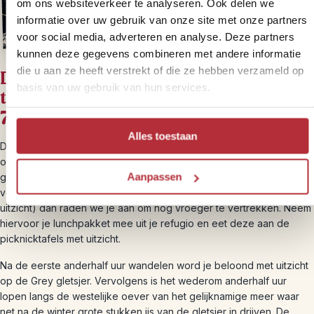
om ons websiteverkeer te analyseren. Ook delen we
informatie over uw gebruik van onze site met onze partners
voor social media, adverteren en analyse. Deze partners
kunnen deze gegevens combineren met andere informatie
die u aan ze heeft verstrekt of die ze hebben verzameld op
Dag 5 – Uitzicht op gletsjer Grey &
basis van uw gebruik van hun services.
terug naar Puerto Natales (ca. 15 km,
7–8 uur)
Alles toestaan
De vierde dag wordt een bijzondere dag, want naast te voet ga je
ook een deel per boot afleggen. Begin rond 9 uur zodat je in ieder
Aanpassen
geval op tijd bent. Het is ongeveer 3,5 uur lopen en de boot
vertrekt om half 2. Wil je ook nog lunchen bij refugio Grey (mét
uitzicht) dan raden we je aan om nog vroeger te vertrekken. Neem
hiervoor je lunchpakket mee uit je refugio en eet deze aan de
picknicktafels met uitzicht.
Na de eerste anderhalf uur wandelen word je beloond met uitzicht
op de Grey gletsjer. Vervolgens is het wederom anderhalf uur
lopen langs de westelijke oever van het gelijknamige meer waar
net na de winter grote stukken ijs van de gletsjer in drijven. De