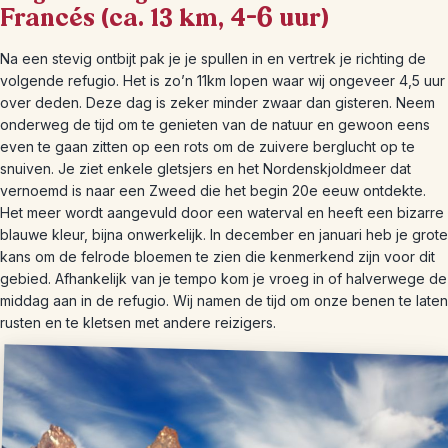
Francés (ca. 13 km, 4–6 uur)
Na een stevig ontbijt pak je je spullen in en vertrek je richting de
volgende refugio. Het is zo’n 11km lopen waar wij ongeveer 4,5 uur
over deden. Deze dag is zeker minder zwaar dan gisteren. Neem
onderweg de tijd om te genieten van de natuur en gewoon eens
even te gaan zitten op een rots om de zuivere berglucht op te
snuiven. Je ziet enkele gletsjers en het Nordenskjoldmeer dat
vernoemd is naar een Zweed die het begin 20e eeuw ontdekte.
Het meer wordt aangevuld door een waterval en heeft een bizarre
blauwe kleur, bijna onwerkelijk. In december en januari heb je grote
kans om de felrode bloemen te zien die kenmerkend zijn voor dit
gebied. Afhankelijk van je tempo kom je vroeg in of halverwege de
middag aan in de refugio. Wij namen de tijd om onze benen te laten
rusten en te kletsen met andere reizigers.