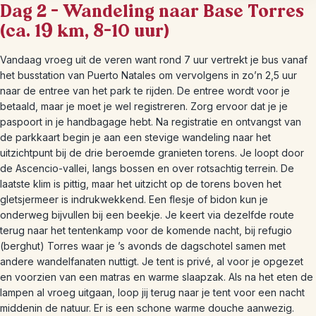
Dag 2 – Wandeling naar Base Torres
(ca. 19 km, 8–10 uur)
Vandaag vroeg uit de veren want rond 7 uur vertrekt je bus vanaf
het busstation van Puerto Natales om vervolgens in zo’n 2,5 uur
naar de entree van het park te rijden. De entree wordt voor je
betaald, maar je moet je wel registreren. Zorg ervoor dat je je
paspoort in je handbagage hebt. Na registratie en ontvangst van
de parkkaart begin je aan een stevige wandeling naar het
uitzichtpunt bij de drie beroemde granieten torens. Je loopt door
de Ascencio-vallei, langs bossen en over rotsachtig terrein. De
laatste klim is pittig, maar het uitzicht op de torens boven het
gletsjermeer is indrukwekkend. Een flesje of bidon kun je
onderweg bijvullen bij een beekje. Je keert via dezelfde route
terug naar het tentenkamp voor de komende nacht, bij refugio
(berghut) Torres waar je ’s avonds de dagschotel samen met
andere wandelfanaten nuttigt. Je tent is privé, al voor je opgezet
en voorzien van een matras en warme slaapzak. Als na het eten de
lampen al vroeg uitgaan, loop jij terug naar je tent voor een nacht
middenin de natuur. Er is een schone warme douche aanwezig.