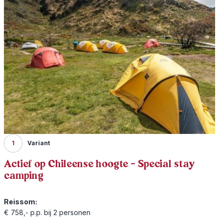
1
Variant
Actief op Chileense hoogte - Special stay
camping
Reissom:
€ 758,- p.p. bij 2 personen