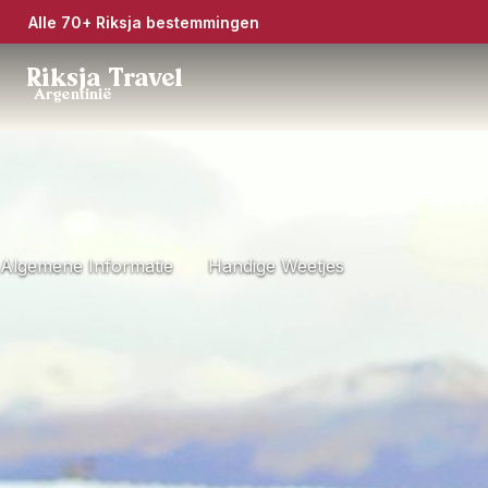
Alle 70+ Riksja bestemmingen
Riksja Travel
Argentinië
Algemene Informatie
Handige Weetjes