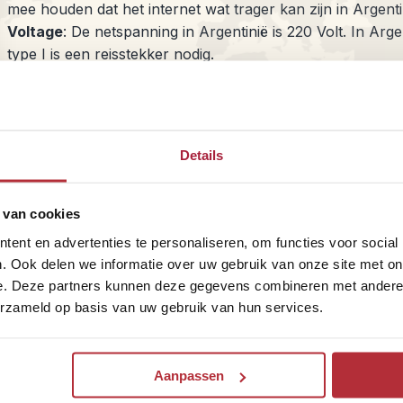
mee houden dat het internet wat trager kan zijn in Argenti
Voltage
: De netspanning in Argentinië is 220 Volt. In Ar
type I is een reisstekker nodig.
Taal
: De officiële taal van Argentinië is Spaans. Verder wo
Visum
: Voor een vakantie in Argentinië heb je als Nederl
en met 6 maanden na terugkeer in Nederland geldig is.
Geld
: De munteenheid in Argentinië is de Argentijnse Peso
Details
Inentingen
: Voor een vakantie in Argentinië zijn op dit 
Hepatitis A en Gele Koorts worden wel aanbevolen. Voor 
(Iguazú) wordt een gele koorts vaccinatie aanbevolen.
 van cookies
ent en advertenties te personaliseren, om functies voor social
Bekijk onze Argentinië-rondreizen
Bekijk onze A
. Ook delen we informatie over uw gebruik van onze site met on
e. Deze partners kunnen deze gegevens combineren met andere i
erzameld op basis van uw gebruik van hun services.
te op de
Aanpassen