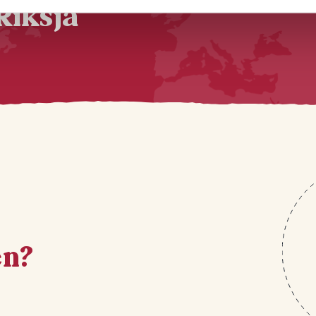
Riksja
en?