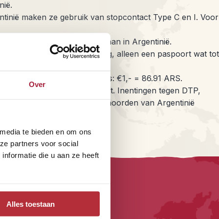
nië.
gentinië maken ze gebruik van stopcontact Type C en I. Voor
rdt Italiaans ook overal verstaan in Argentinië.
ander of Belg geen visum nodig, alleen een paspoort wat tot
. De koers in augustus 2020 is: €1,- = 86.91 ARS.
Over
moment geen inentingen verplicht. Inentingen tegen DTP,
de tropische gebieden in het noorden van Argentinië
 media te bieden en om ons
rgentinië-bouwstenen
ze partners voor social
nformatie die u aan ze heeft
Alles toestaan