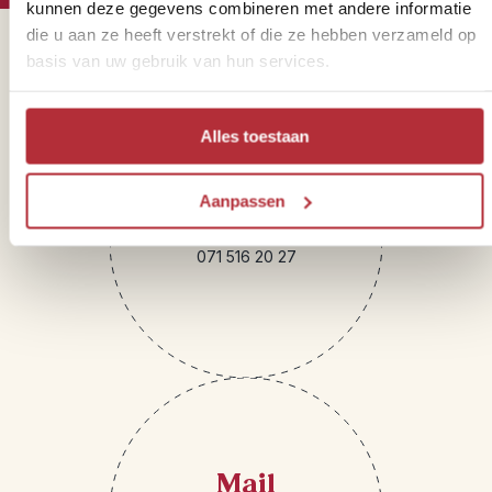
kunnen deze gegevens combineren met andere informatie
die u aan ze heeft verstrekt of die ze hebben verzameld op
Sparren of heb je vragen?
basis van uw gebruik van hun services.
Alles toestaan
Aanpassen
Telefoon
071 516 20 27
Mail