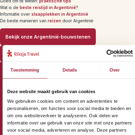
Goed om te weten:
praktische tips
Wat is de
beste reistijd in Argentinië
?
Informatie over
slaapplekken in Argentinië
De beste manieren van
reizen
door Argentinië
Bekijk onze Argentinië-bouwstenen
Bekijk onze Argentinië-rondreizen
Toestemming
Details
Over
Wil jij altijd als eerste op de
Deze website maakt gebruik van cookies
hoogte zijn van onze Riksja
We gebruiken cookies om content en advertenties te
personaliseren, om functies voor social media te bieden en
Reisnieuwtjes?
om ons websiteverkeer te analyseren. Ook delen we
informatie over uw gebruik van onze site met onze partners
voor social media, adverteren en analyse. Deze partners