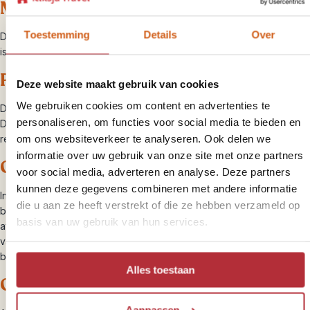
Minimale leeftijd
Toestemming
Details
Over
De minimale leeftijd om via ons een auto te huren en/of te besturen
is 23 jaar.
PAI – personal accident insurance
Deze website maakt gebruik van cookies
We gebruiken cookies om content en advertenties te
Dit is een inzittendenverzekering die uitkeert bij letsel of overlijden.
personaliseren, om functies voor social media te bieden en
Deze is niet inclusief bij de autohuur. Dit is veelal gedekt door je
om ons websiteverkeer te analyseren. Ook delen we
reisverzekering, maar je eigen verantwoordelijkheid om na te gaan.
informatie over uw gebruik van onze site met onze partners
One way fee
voor social media, adverteren en analyse. Deze partners
kunnen deze gegevens combineren met andere informatie
Indien je de auto ergens anders inlevert dan waar je bent
die u aan ze heeft verstrekt of die ze hebben verzameld op
begonnen, betaal je een extra bedrag ter plaatse. Dit bedrag hangt
basis van uw gebruik van hun services.
af van afstand en maatschappij. Houd bijvoorbeeld bij het ophalen
van de auto in Windhoek en inleveren in Kasane rekening met een
bedrag van circa €550,-.
Alles toestaan
Onderhoud