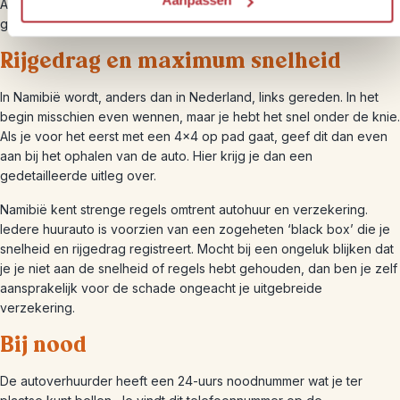
Aanpassen
Alle auto’s worden regelmatig gecheckt en waar nodig
gerepareerd.
Rijgedrag en maximum snelheid
In Namibië wordt, anders dan in Nederland, links gereden. In het
begin misschien even wennen, maar je hebt het snel onder de knie.
Als je voor het eerst met een 4×4 op pad gaat, geef dit dan even
aan bij het ophalen van de auto. Hier krijg je dan een
gedetailleerde uitleg over.
Namibië kent strenge regels omtrent autohuur en verzekering.
Iedere huurauto is voorzien van een zogeheten ‘black box’ die je
snelheid en rijgedrag registreert. Mocht bij een ongeluk blijken dat
je je niet aan de snelheid of regels hebt gehouden, dan ben je zelf
aansprakelijk voor de schade ongeacht je uitgebreide
verzekering.
Bij nood
De autoverhuurder heeft een 24-uurs noodnummer wat je ter