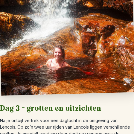
Dag 3 – grotten en uitzichten
Na je ontbijt vertrek voor een dagtocht in de omgeving van
Lencois. Op zo’n twee uur rijden van Lencois liggen verschillende
grotten. Je wandelt vandaag door donkere gangen waar de