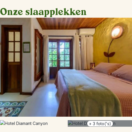
Onze slaapplekken
+
3
foto('s)