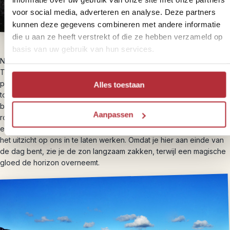
voor social media, adverteren en analyse. Deze partners
kunnen deze gegevens combineren met andere informatie
die u aan ze heeft verstrekt of die ze hebben verzameld op
basis van uw gebruik van hun services.
Na de lunch brengt je gids je naar de berg Pai Incaio, een bekende
Tafelberg in de omgeving. Hoewel de auto je vrij dicht bij het
plateau brengt, is het nog een klein stukje klimmen voordat je de
Alles toestaan
top bereikt. We vonden het plateau op een maanlandschap lijken
begroeid met tropische planten. In de omgeving zie je begroeide
Aanpassen
rotsformaties die miljoenen jaren geleden, met veel geweld, uit
elkaar gescheurd zijn. We hebben hier op ons gemak gezeten om
het uitzicht op ons in te laten werken. Omdat je hier aan einde van
de dag bent, zie je de zon langzaam zakken, terwijl een magische
gloed de horizon overneemt.