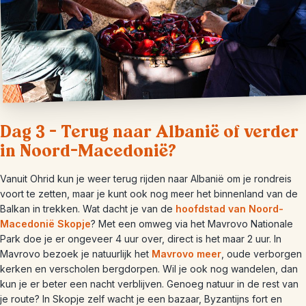
Dag 3 – Terug naar Albanië of verder
in Noord-Macedonië?
Vanuit Ohrid kun je weer terug rijden naar Albanië om je rondreis
voort te zetten, maar je kunt ook nog meer het binnenland van de
Balkan in trekken. Wat dacht je van de
hoofdstad van Noord-
Macedonië Skopje
? Met een omweg via het Mavrovo Nationale
Park doe je er ongeveer 4 uur over, direct is het maar 2 uur. In
Mavrovo bezoek je natuurlijk het
Mavrovo meer
, oude verborgen
kerken en verscholen bergdorpen. Wil je ook nog wandelen, dan
kun je er beter een nacht verblijven. Genoeg natuur in de rest van
je route? In Skopje zelf wacht je een bazaar, Byzantijns fort en