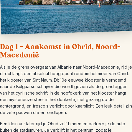
Dag 1 – Aankomst in Ohrid, Noord-
Macedonië
Als je de grens overgaat van Albanië naar Noord-Macedonië, rijd je
direct langs een absoluut hoogtepunt rondom het meer van Ohrid:
het klooster van Sint Naum. Dit 10e eeuwse klooster is vernoemd
naar de Bulgaarse schrijver die wordt gezien als de grondlegger
van het cyrillische schrift. In de hoofdkerk van het klooster hangt
een mysterieuze sfeer in het donkerte, met gezang op de
achtergrond, en fresco’s verlicht door kaarslicht. Een leuk detail zijn
de vele pauwen die er rondlopen.
Een klein uur later rijd je Ohrid zelf binnen en parkeer je de auto
buiten de stadsmuren. Je verblijft in het centrum, zodat je