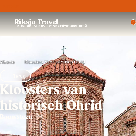
Trustpilot
Riksja Travel
0
Albanië, Kosovo & Noord-Macedonië
Albanie
Kloosters Van Historisch Ohrid
Terug
Kloosters van
historisch Ohrid
Bouwsteen