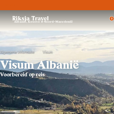
Trustpilot
Riksja Travel
0
Albanië, Kosovo & Noord-Macedonië
Algemene Informatie
Visum
Visum Albanië
Voorbereid op reis