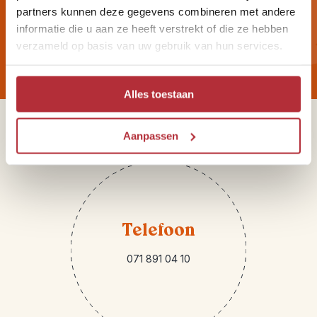
hoogte zijn van onze Riksja
partners kunnen deze gegevens combineren met andere
informatie die u aan ze heeft verstrekt of die ze hebben
Reisnieuwtjes?
verzameld op basis van uw gebruik van hun services.
Alles toestaan
Sparren of heb je vragen?
Aanpassen
Telefoon
071 891 04 10