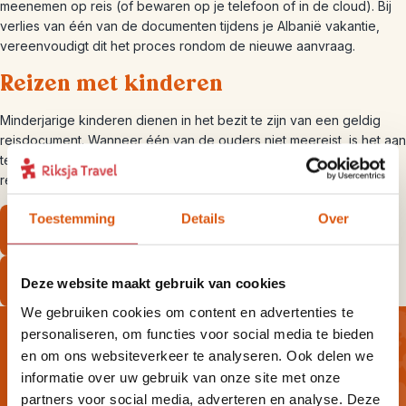
meenemen op reis (of bewaren op je telefoon of in de cloud). Bij
verlies van één van de documenten tijdens je Albanië vakantie,
vereenvoudigt dit het proces rondom de nieuwe aanvraag.
Reizen met kinderen
Minderjarige kinderen dienen in het bezit te zijn van een geldig
reisdocument. Wanneer één van de ouders niet meereist, is het aan
te raden om van de thuisblijvende ouder wel een kopie van het
reisdocument én een toestemmingsformulier mee te nemen.
Toestemming
Details
Over
Bekijk onze bouwstenen
Bekijk onze individuele rondreizen
Deze website maakt gebruik van cookies
We gebruiken cookies om content en advertenties te
personaliseren, om functies voor social media te bieden
en om ons websiteverkeer te analyseren. Ook delen we
informatie over uw gebruik van onze site met onze
Wil jij altijd als eerste op de
partners voor social media, adverteren en analyse. Deze