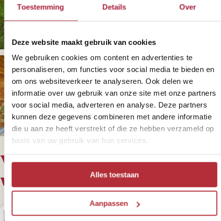
Toestemming
Details
Over
Deze website maakt gebruik van cookies
We gebruiken cookies om content en advertenties te
personaliseren, om functies voor social media te bieden en
om ons websiteverkeer te analyseren. Ook delen we
informatie over uw gebruik van onze site met onze partners
+
2
foto('s)
voor social media, adverteren en analyse. Deze partners
kunnen deze gegevens combineren met andere informatie
die u aan ze heeft verstrekt of die ze hebben verzameld op
basis van uw gebruik van hun services.
Voor deze reis bieden we de
volgende varianten aan
Alles toestaan
Aanpassen