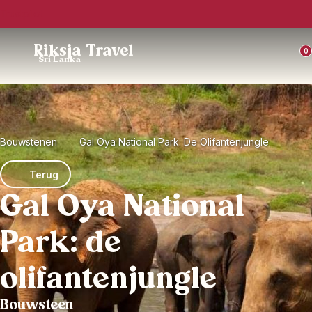
Trustpilot
Riksja Travel
0
Sri Lanka
Bouwstenen
Gal Oya National Park: De Olifantenjungle
Terug
Gal Oya National
Park: de
olifantenjungle
Bouwsteen