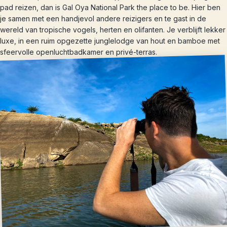
pad reizen, dan is Gal Oya National Park the place to be. Hier ben
je samen met een handjevol andere reizigers en te gast in de
wereld van tropische vogels, herten en olifanten. Je verblijft lekker
luxe, in een ruim opgezette junglelodge van hout en bamboe met
sfeervolle openluchtbadkamer en privé-terras.