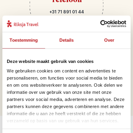
+31 71 891 01 44
Toestemming
Details
Over
Deze website maakt gebruik van cookies
We gebruiken cookies om content en advertenties te
Mail
personaliseren, om functies voor social media te bieden
en om ons websiteverkeer te analyseren. Ook delen we
portugal@riksjatravel.nl
informatie over uw gebruik van onze site met onze
partners voor social media, adverteren en analyse. Deze
partners kunnen deze gegevens combineren met andere
informatie die u aan ze heeft verstrekt of die ze hebben
Bekijk de werelddelen
verzameld op basis van uw gebruik van hun services.