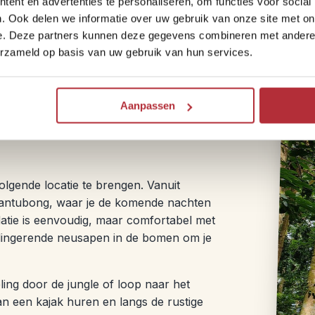
ent en advertenties te personaliseren, om functies voor social
Rond de middag leg je aan op een kiezels
. Ook delen we informatie over uw gebruik van onze site met on
gerechten, gekookt in bamboe. Je kunt z
e. Deze partners kunnen deze gegevens combineren met andere i
jungle. Na de lunch vaar je verder en is e
erzameld op basis van uw gebruik van hun services.
keer je terug naar het dorp voor een kop
Kuching.
Aanpassen
olgende locatie te brengen. Vanuit
d Santubong, waar je de komende nachten
atie is eenvoudig, maar comfortabel met
 slingerende neusapen in de bomen om je
ing door de jungle of loop naar het
kan een kajak huren en langs de rustige