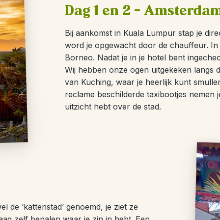
Dag 1 en 2 – Amsterda
Bij aankomst in Kuala Lumpur stap je dire
word je opgewacht door de chauffeur. In d
Borneo. Nadat je in je hotel bent ingeche
Wij hebben onze ogen uitgekeken langs de 
van Kuching, waar je heerlijk kunt smullen
reclame beschilderde taxibootjes nemen 
uitzicht hebt over de stad.
l de ‘kattenstad’ genoemd, je ziet ze
aag zelf bepalen waar je zin in hebt. Een