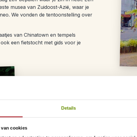
este musea van Zuidoost-Azië, waar je
orneo. We vonden de tentoonstelling over
raatjes van Chinatown en tempels
ook een fietstocht met gids voor je
Dag 4 – Bamboo raftin
Vandaag ga je vanuit Kuching op pad voo
stam. Na een rit van ongeveer 1 uur bere
Details
gemeenschap die bekendstaat om hun gebr
bamboevlot en vaar je over de kronkelend
 van cookies
dorpen. Onderweg trotseer je lichte stroo