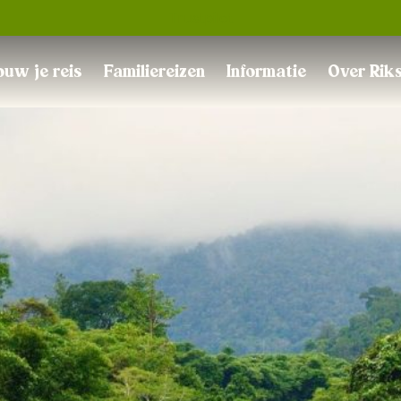
Trustpilot
uw je reis
Familiereizen
Informatie
Over Rik