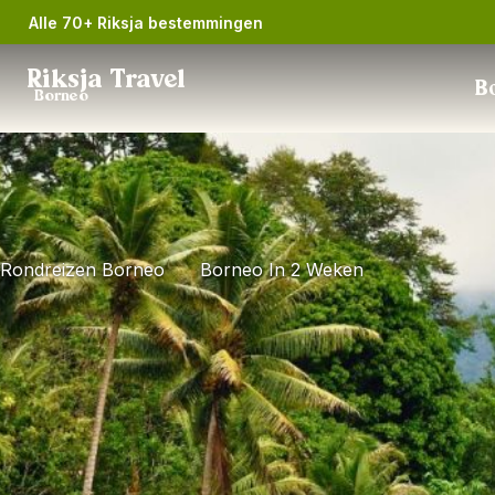
Alle 70+ Riksja bestemmingen
Riksja Travel
Bo
Borneo
Rondreizen Borneo
Borneo In 2 Weken