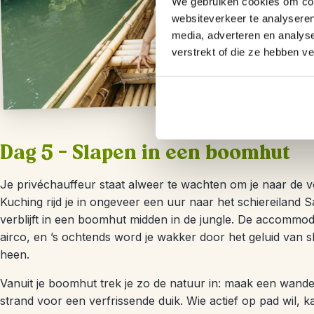
We gebruiken cookies om cont
websiteverkeer te analyseren
media, adverteren en analys
verstrekt of die ze hebben v
Dag 5 – Slapen in een boomhut
Je privéchauffeur staat alweer te wachten om je naar de v
Kuching rijd je in ongeveer een uur naar het schiereilan
verblijft in een boomhut midden in de jungle. De accommod
airco, en ’s ochtends word je wakker door het geluid van
heen.
Vanuit je boomhut trek je zo de natuur in: maak een wandel
strand voor een verfrissende duik. Wie actief op pad wil, 