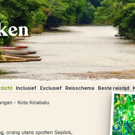
eken
zicht
Inclusief
Exclusief
Reisschema
Beste reistijd
angan - Kota Kinabalu
ng, orang utans spotten Sepilok,