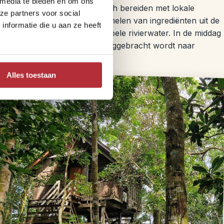
 media te bieden en om ons
trand, waar je gidsen een lunch bereiden met lokale
ze partners voor social
elf meehelpen met het verzamelen van ingrediënten uit de
nformatie die u aan ze heeft
r tijd om te zwemmen in het koele rivierwater. In de middag
 koffie of thee, waarna je teruggebracht wordt naar
Alles toestaan