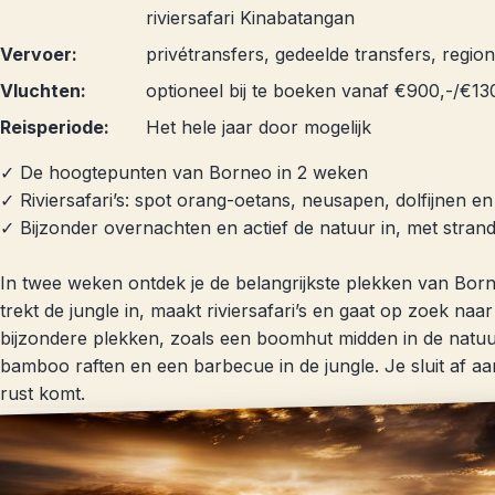
riviersafari Kinabatangan
Vervoer:
privétransfers, gedeelde transfers, region
Vluchten:
optioneel bij te boeken vanaf €900,-/€13
Reisperiode:
Het hele jaar door mogelijk
✓ De hoogtepunten van Borneo in 2 weken
✓ Riviersafari’s: spot orang-oetans, neusapen, dolfijnen e
✓ Bijzonder overnachten en actief de natuur in, met strand 
In twee weken ontdek je de belangrijkste plekken van Born
trekt de jungle in, maakt riviersafari’s en gaat op zoek naar
bijzondere plekken, zoals een boomhut midden in de natuur, 
bamboo raften en een barbecue in de jungle. Je sluit af aa
rust komt.