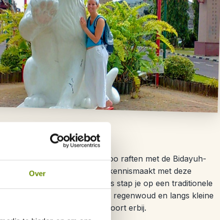
g met de Bidayuh
r een avontuurlijke dag bamboo raften met de Bidayuh-
ik je een lokaal dorp, waar je kennismaakt met deze
Over
uik van bamboe. Vervolgens stap je op een traditionele
e Sirin-rivier, dwars door het regenwoud en langs kleine
mversnellingen, nat worden hoort erbij.