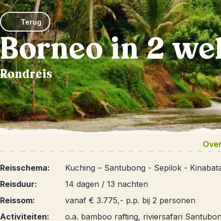
Terug
Borneo in 2 w
Rondreis
Over
Reisschema:
Kuching – Santubong - Sepilok - Kinabat
Reisduur:
14 dagen / 13 nachten
Reissom:
vanaf € 3.775,- p.p. bij 2 personen
Activiteiten:
o.a. bamboo rafting, riviersafari Santubo