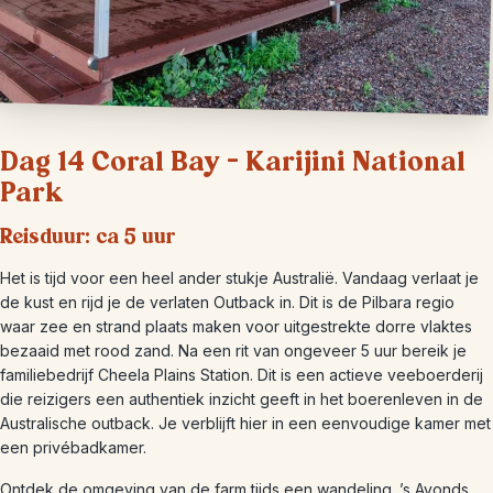
Dag 14 Coral Bay – Karijini National
Park
Reisduur: ca 5 uur
Het is tijd voor een heel ander stukje Australië. Vandaag verlaat je
de kust en rijd je de verlaten Outback in. Dit is de Pilbara regio
waar zee en strand plaats maken voor uitgestrekte dorre vlaktes
bezaaid met rood zand. Na een rit van ongeveer 5 uur bereik je
familiebedrijf Cheela Plains Station. Dit is een actieve veeboerderij
die reizigers een authentiek inzicht geeft in het boerenleven in de
Australische outback. Je verblijft hier in een eenvoudige kamer met
een privébadkamer.
Ontdek de omgeving van de farm tijds een wandeling. ’s Avonds