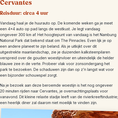
Cervantes
Reisduur: circa 4 uur
Vandaag haal je de huurauto op. De komende weken ga je meet
een 4×4 auto op pad langs de westkust. Je legt vandaag
ongeveer 300 km af. Het hoogtepunt van vandaag is het Nambung
National Park dat bekend staat om The Pinnacles. Even lijk je op
een andere planeet te zijn beland. Als je uitkijkt over dit
uitgestrekte maanlandschap, zie je duizenden kalksteenpilaren
verspreid over de gouden woestijnvloer en uiteindelijk de helder
blauwe zee in de verte. Probeer vlak voor zonsondergang het
park te bezoeken. De schaduwen zijn dan op z’n langst wat voor
een bijzonder schouwspel zorgt.
Na je bezoek aan deze beroemde woestijn is het nog ongeveer
20 minuten rijden naar Cervantes, je overnachtingsplaats voor
vanavond. Dit kleine relaxte stadje leeft van de rivierkreeftindustrie;
een heerlijk diner zal daarom niet moeilijk te vinden zijn.