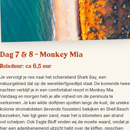
Dag 7 & 8 – Monkey Mia
Reisduur: ca 6,5 uur
Je vervolgt je reis naar het schiereiland Shark Bay, een
natuurgebied dat op de werelderfgoedlijst staat. De komende twee
nachten verblijf je in een comfortabel resort in Monkey Mia.
Vandaag en morgen heb je alle vrijheid om de peninsula te
verkennen. Je kan wilde dolfijnen spotten langs de kust, de unieke
kolonie stromatolieten (levende fossielen) bekijken en Shell Beach
bezoeken, hier ligt geen zand, maar het is kilometers aan strand
vol schelpen. Ook Eagle Bluff vinden wij de moeite waard, omdat je
hier een adembenemend uitzicht hebt over de kliffen, misschien