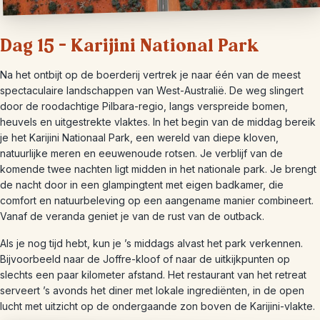
Dag 15 – Karijini National Park
Na het ontbijt op de boerderij vertrek je naar één van de meest
spectaculaire landschappen van West-Australië. De weg slingert
door de roodachtige Pilbara-regio, langs verspreide bomen,
heuvels en uitgestrekte vlaktes. In het begin van de middag bereik
je het Karijini Nationaal Park, een wereld van diepe kloven,
natuurlijke meren en eeuwenoude rotsen. Je verblijf van de
komende twee nachten ligt midden in het nationale park. Je brengt
de nacht door in een glampingtent met eigen badkamer, die
comfort en natuurbeleving op een aangename manier combineert.
Vanaf de veranda geniet je van de rust van de outback.
Als je nog tijd hebt, kun je ’s middags alvast het park verkennen.
Bijvoorbeeld naar de Joffre-kloof of naar de uitkijkpunten op
slechts een paar kilometer afstand. Het restaurant van het retreat
serveert ’s avonds het diner met lokale ingrediënten, in de open
lucht met uitzicht op de ondergaande zon boven de Karijini-vlakte.