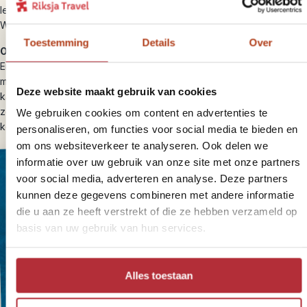
lekkere lunch. Na een ontspannen dag keer je weer terug naar
Warroora voor je laatste nacht op de station.
Toestemming
Details
Over
Optioneel: zwemmen met manta’s
Ervaar de adrenaline en het plezier van het zij aan zij zwemmen
met majestueuze manta’s. Een duik- of snorkeltocht geeft je de
Deze website maakt gebruik van cookies
kans om een het zeeleven te zien, van nieuwsgierige
zeeschildpadden, kleurrijke vissen en verschillende
We gebruiken cookies om content en advertenties te
koraalformaties.
personaliseren, om functies voor social media te bieden en
om ons websiteverkeer te analyseren. Ook delen we
informatie over uw gebruik van onze site met onze partners
voor social media, adverteren en analyse. Deze partners
kunnen deze gegevens combineren met andere informatie
die u aan ze heeft verstrekt of die ze hebben verzameld op
basis van uw gebruik van hun services.
Alles toestaan