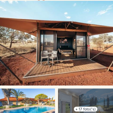
+
17
foto('s)