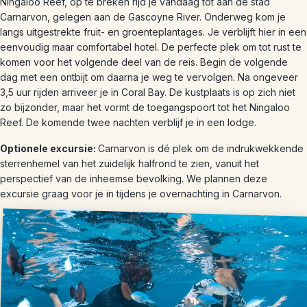
Ningaloo Reef, op te breken rijd je vandaag tot aan de stad
Carnarvon, gelegen aan de Gascoyne River. Onderweg kom je
langs uitgestrekte fruit- en groenteplantages. Je verblijft hier in een
eenvoudig maar comfortabel hotel. De perfecte plek om tot rust te
komen voor het volgende deel van de reis. Begin de volgende
dag met een ontbijt om daarna je weg te vervolgen. Na ongeveer
3,5 uur rijden arriveer je in Coral Bay. De kustplaats is op zich niet
zo bijzonder, maar het vormt de toegangspoort tot het Ningaloo
Reef. De komende twee nachten verblijf je in een lodge.
Optionele excursie:
Carnarvon is dé plek om de indrukwekkende
sterrenhemel van het zuidelijk halfrond te zien, vanuit het
perspectief van de inheemse bevolking. We plannen deze
excursie graag voor je in tijdens je overnachting in Carnarvon.