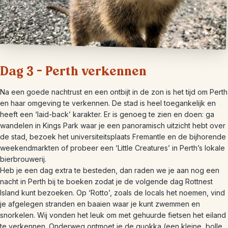
Dag 3 – Perth verkennen
Na een goede nachtrust en een ontbijt in de zon is het tijd om Perth
en haar omgeving te verkennen. De stad is heel toegankelijk en
heeft een ‘laid-back’ karakter. Er is genoeg te zien en doen: ga
wandelen in Kings Park waar je een panoramisch uitzicht hebt over
de stad, bezoek het universiteitsplaats Fremantle en de bijhorende
weekendmarkten of probeer een ‘Little Creatures’ in Perth’s lokale
bierbrouwerij.
Heb je een dag extra te besteden, dan raden we je aan nog een
nacht in Perth bij te boeken zodat je de volgende dag Rottnest
Island kunt bezoeken. Op ‘Rotto’, zoals de locals het noemen, vind
je afgelegen stranden en baaien waar je kunt zwemmen en
snorkelen. Wij vonden het leuk om met gehuurde fietsen het eiland
te verkennen. Onderweg ontmoet je de quokka (een kleine, bolle