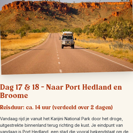
Dag 17 & 18 – Naar Port Hedland en
Broome
Reisduur: ca. 14 uur (verdeeld over 2 dagen)
Vandaag rijd je vanuit het Karijini National Park door het droge,
uitgestrekte binnenland terug richting de kust. Je eindpunt van
vandaag is Port Hedland, een stad die vooral bekendstaat om de