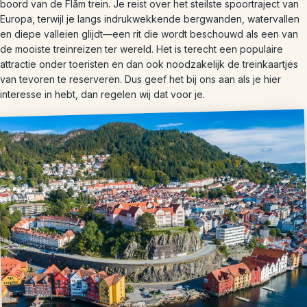
boord van de Flåm trein. Je reist over het steilste spoortraject van
Europa, terwijl je langs indrukwekkende bergwanden, watervallen
en diepe valleien glijdt—een rit die wordt beschouwd als een van
de mooiste treinreizen ter wereld. Het is terecht een populaire
attractie onder toeristen en dan ook noodzakelijk de treinkaartjes
van tevoren te reserveren. Dus geef het bij ons aan als je hier
interesse in hebt, dan regelen wij dat voor je.