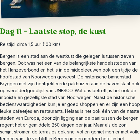
Dag 11 – Laatste stop, de kust
Reistijd: circa 1,5 uur (100 km)
Bergen is een stad aan de westkust die gelegen is tussen zeven
bergen. Ooit was het een van de belangrijkste handelssteden van
het Hanzeverbond en het is in de middeleeuwen ook een tijdje de
hoofdstad van Noorwegen geweest. De historische binnenstad
Bryggen met zijn bontgekleurde pakhuizen aan de haven staat ook
op werelderfgoedlijst van UNESCO. Wat ons betreft, is het ook de
mooiste en gezelligste stad van Noorwegen. Naast de historische
bezienswaardigheden kun je er goed shoppen en er zijn een hoop
leuke cafeetjes en restaurants. Helaas is het ook één van de natste
steden van Europa, door zijn ligging aan de baai tussen de bergen
regent het er gemiddeld 250 dagen per jaar. Maar als de zon
schijnt stromen de terrasjes ook snel vol en geniet men er met volle
teugen van. Je verblijft in Bergen in een modern hotel in het