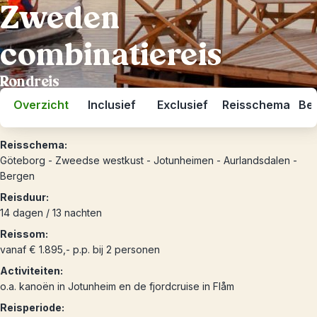
Zweden
combinatiereis
Rondreis
Overzicht
Inclusief
Exclusief
Reisschema
Bes
Reisschema:
Göteborg - Zweedse westkust - Jotunheimen - Aurlandsdalen -
Bergen
Reisduur:
14 dagen / 13 nachten
Reissom:
vanaf € 1.895,- p.p. bij 2 personen
Activiteiten:
o.a. kanoën in Jotunheim en de fjordcruise in Flåm
Reisperiode: