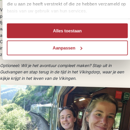
die u aan ze heeft verstrekt of die ze hebben verzameld op
Vandaag staat een fjordcruise door de Nærøyfjord op het
basis van uw gebruik van hun services.
programma. Dit UNESCO-werelderfgoed is een van de smalste
fjorden van Noorwegen, met steile kliffen die hoog boven het
water uittorenen. Je stapt aan boord van een stil en elektrisch
Alles toestaan
aangedreven schip, waardoor je geruisloos door het fjord glijdt.
Onderweg passeer je watervallen, pittoreske dorpjes en
Aanpassen
indrukwekkende bergformaties. De grote panoramische ramen
zorgen ervoor dat je niets van het landschap mist.
Optioneel
:
Wil je het avontuur compleet maken? Stap uit in
Gudvangen en stap terug in de tijd in het Vikingdorp, waar je een
kijkje krijgt in het leven van de Vikingen.