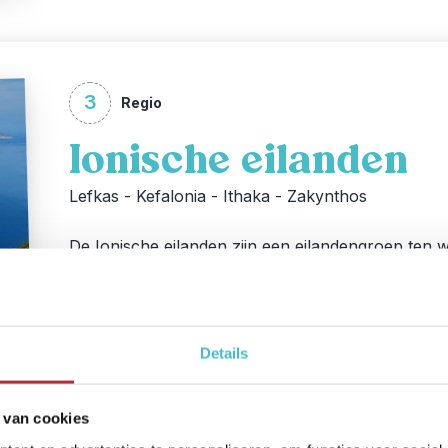
3
Regio
Ionische eilanden
Lefkas - Kefalonia - Ithaka - Zakynthos
De Ionische eilanden zijn een eilandengroep ten w
de kust van Albanië. Onder andere Zakynthos, Cor
Ionische eilanden. Omdat deze eilandengroep wat 
hier ook minder toeristen tegenkomen. Al eiland
Lefkas.
Details
Bekijk de bouwstenen in deze regio
 van cookies