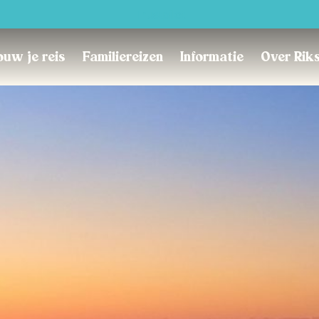
Trustpilot
uw je reis
Familiereizen
Informatie
Over Rik