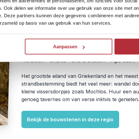
ent en advertenties te personaliseren, om functies voor social
. Ook delen we informatie over uw gebruik van onze site met on
e. Deze partners kunnen deze gegevens combineren met andere i
erzameld op basis van uw gebruik van hun services.
4
Regio
Kreta
Aanpassen
Heraklion - Chania - Chora Sfakion - Agia Galini 
Het grootste eiland van Griekenland en het meest 
strandbestemming biedt het veel meer: wandel d
kleine vissersdorpjes zoals Mochlos. Huur een a
genoeg tavernes om van verse inktvis te genieten
Bekijk de bouwstenen in deze regio