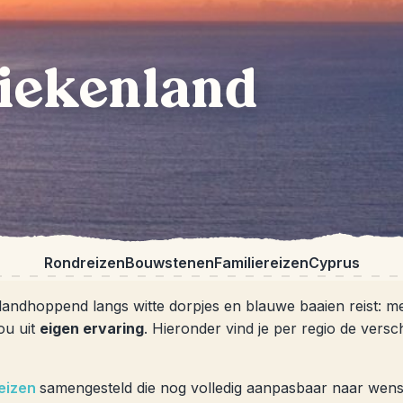
iekenland
Rondreizen
Bouwstenen
Familiereizen
Cyprus
landhoppend langs witte dorpjes en blauwe baaien reist: m
jou uit
eigen ervaring
. Hieronder vind je per regio de ver
eizen
samengesteld die nog volledig aanpasbaar naar wens 