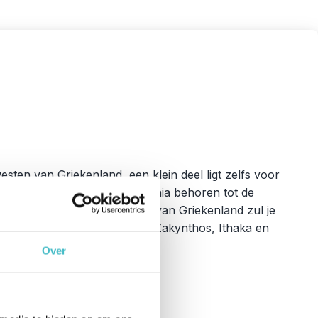
esten van Griekenland, een klein deel ligt zelfs voor
fu, Lefkas, Ithaka en Kefalonia behoren tot de
afgezonderd ligt van de rest van Griekenland zul je
hoppend kom je op Kefalonia, Zakynthos, Ithaka en
Over