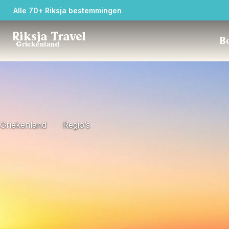
Alle 70+ Riksja bestemmingen
Riksja Travel
Bo
Griekenland
Griekenland
Regio’s