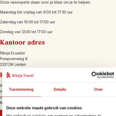
Onze reisexperts staan voor je klaar om je te helpen.
Maandag t/m vrijdag van 9:00 tot 17:30 uur
Zaterdag van 10:00 tot 17:00 uur
Zondag van 12:00 tot 17:00 uur
Kantoor adres
Riksja Ecuador
Pompoenweg 9
2321 DK Leiden
KVK- en BTW-nummer
We zijn geregistreerd bij de Kamer van Koophandel in Leiden, KvK
Toestemming
Details
Over
nummer: 27345112. Bij de belastingdienst zijn we geregistreerd als
ondernemer voor de omzetbelasting, BTW-nummer:
NL820824227B01.
Deze website maakt gebruik van cookies
We gebruiken cookies om content en advertenties te