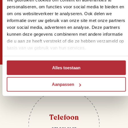
personaliseren, om functies voor social media te bieden en
om ons websiteverkeer te analyseren. Ook delen we
Wil jij altijd als eerste op de
informatie over uw gebruik van onze site met onze partners
voor social media, adverteren en analyse. Deze partners
hoogte zijn van onze Riksja
kunnen deze gegevens combineren met andere informatie
Reisnieuwtjes?
die u aan ze heeft verstrekt of die ze hebben verzameld op
basis van uw gebruik van hun services.
Alles toestaan
Sparren of heb je vragen?
Aanpassen
Telefoon