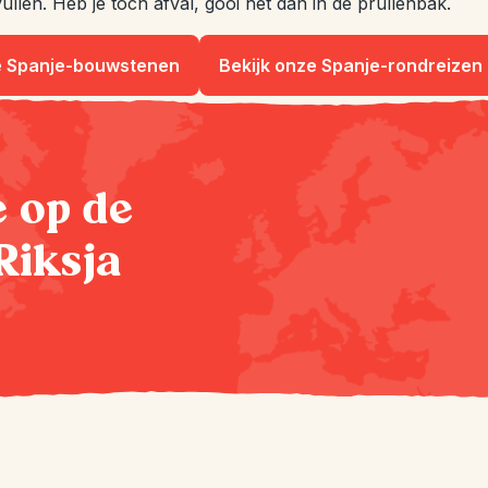
jvullen. Heb je toch afval, gooi het dan in de prullenbak.
e Spanje-bouwstenen
Bekijk onze Spanje-rondreizen
te op de
Riksja