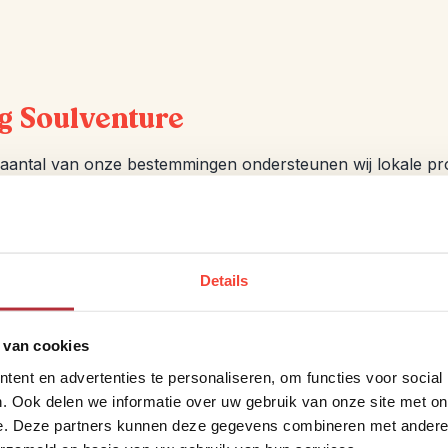
ng Soulventure
aantal van onze bestemmingen ondersteunen wij lokale proj
nd om iets terug te doen voor de lokale bevolking van de l
aan leveren door een donatie te doen van €12,-. Uiteraard r
iden wilt houden.
Details
 van cookies
me bouwstenen wereldwijd
ent en advertenties te personaliseren, om functies voor social
. Ook delen we informatie over uw gebruik van onze site met on
e. Deze partners kunnen deze gegevens combineren met andere i
 bestemmingen bieden we een of meerdere bouwstenen a