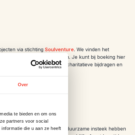
ecten via stichting
Soulventure
. We vinden het
anden waar we naartoe reizen. Je kunt bij boeking hier
especteren we het ook als je charitatieve bijdragen en
Over
 media te bieden en om ons
ze partners voor social
nformatie die u aan ze heeft
an waar we bewust voor een duurzame insteek hebben