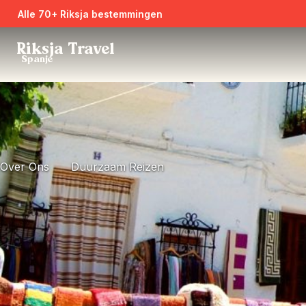
Alle 70+ Riksja bestemmingen
Riksja Travel
Spanje
Over Ons
Duurzaam Reizen