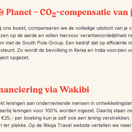
& Planet – CO
-compensatie van j
2
s bij ons boekt, compenseren we de volledige uitstoot van j
izen op de aarde en willen hiervoor verantwoordelijkheid
n met de South Pole Group. Een bedrijf dat op efficiënte 
steunt. Zo wordt de bevolking in Kenia en India voorzien va
ject opgezet.
nanciering via Wakibi
ekt leningen aan ondernemende mensen in ontwikkelingsla
arbij leningen voor 100% worden ingezet. Daarbij staan me
r €25,- per boeking kun je zelf ook een lening verstrekken.
n ter plekke. Op de Riksja Travel website vertellen we me