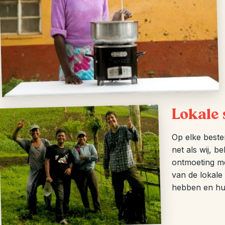
Lokale
Op elke beste
net als wij, b
ontmoeting met
van de lokale
hebben en hun