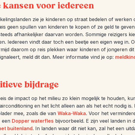
e kansen voor iedereen
kkelingslanden zie je kinderen op straat bedelen of werken
reis geen spullen van kinderen te kopen of ze geld te geven
 steeds afhankelijker daarvan worden. Sommige reizigers 
en. Iedereen vindt daar toch een beetje een eigen weg in. O
mijd daarom op reis plekken waar kinderen of jongeren dit 
ignaleert, meld dit dan. Meer informatie vind je op:
meldkin
itieve bijdrage
 reis de impact op het milieu zo klein mogelijk te houden, k
airconditioning en het licht alleen aan als het echt nodig i
lader mee, zoals die van
Waka-Waka
. Voor het verminder
, een
Dopper waterfles
bijvoorbeeld. E zijn veel landen in
het buitenland
. In landen waar dit niet kan, zal het een uit