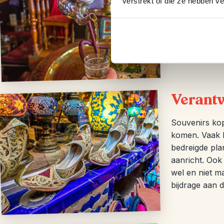
verstrekt of die ze hebben v
gekozen. Bijv
een excursie
vervoer per l
Verant
Souvenirs kope
komen. Vaak h
bedreigde pla
aanricht. Ook
wel en niet m
bijdrage aan 