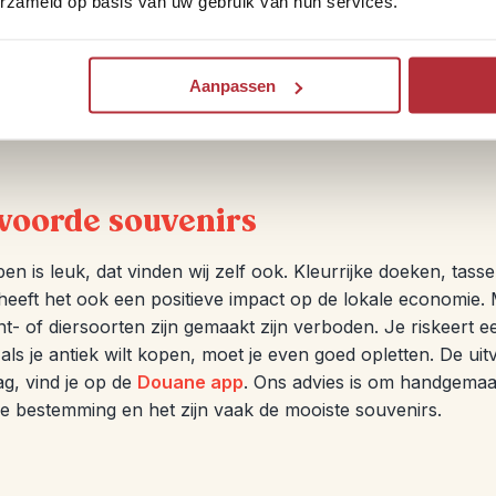
erzameld op basis van uw gebruik van hun services.
oorbeeld door ontmoetingen met de lokale bevolking wanneer 
 op pad gaat. Maar ook voor de andere bouwstenen hebbe
okale bus.
Aanpassen
woorde souvenirs
n is leuk, dat vinden wij zelf ook. Kleurrijke doeken, tasse
eeft het ook een positieve impact op de lokale economie. M
nt- of diersoorten zijn gemaakt zijn verboden. Je riskeert e
 als je antiek wilt kopen, moet je even goed opletten. De u
ag, vind je op de
Douane app
. Ons advies is om handgemaak
de bestemming en het zijn vaak de mooiste souvenirs.