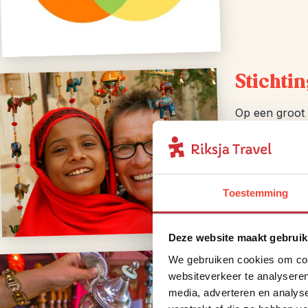
Stichti
Op een groot 
vanzelfspreke
een bijdrage 
reizen gesche
Toestemming
Deze website maakt gebruik
Duurza
We gebruiken cookies om cont
websiteverkeer te analyseren
media, adverteren en analys
Op de meeste