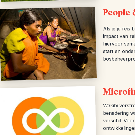
People 
Als je je rei
impact van re
hiervoor same
start en onder
bosbeheerpro
Microfi
Wakibi verstr
benadering wa
verschil. Voo
ontwikkelinge