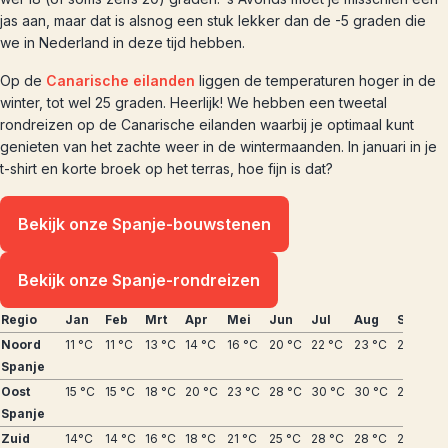
jas aan, maar dat is alsnog een stuk lekker dan de -5 graden die
we in Nederland in deze tijd hebben.
Op de
Canarische eilanden
liggen de temperaturen hoger in de
winter, tot wel 25 graden. Heerlijk! We hebben een tweetal
rondreizen op de Canarische eilanden waarbij je optimaal kunt
genieten van het zachte weer in de wintermaanden. In januari in je
t-shirt en korte broek op het terras, hoe fijn is dat?
Bekijk onze Spanje-bouwstenen
Bekijk onze Spanje-rondreizen
Regio
Jan
Feb
Mrt
Apr
Mei
Jun
Jul
Aug
Sep
O
Noord
11 °C
11 °C
13 °C
14 °C
16 °C
20 °C
22 °C
23 °C
22 °C
1
Spanje
Oost
15 °C
15 °C
18 °C
20 °C
23 °C
28 °C
30 °C
30 °C
28 °C
2
Spanje
Zuid
14°C
14 °C
16 °C
18 °C
21 °C
25 °C
28 °C
28 °C
25 °C
2