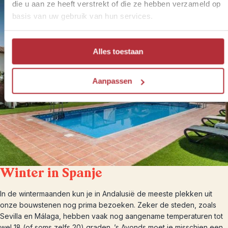
die u aan ze heeft verstrekt of die ze hebben verzameld op
basis van uw gebruik van hun services.
Alles toestaan
Aanpassen
Winter in Spanje
In de wintermaanden kun je in Andalusië de meeste plekken uit
onze bouwstenen nog prima bezoeken. Zeker de steden, zoals
Sevilla en Málaga, hebben vaak nog aangename temperaturen tot
wel 18 (of soms zelfs 20) graden. ’s Avonds moet je misschien een