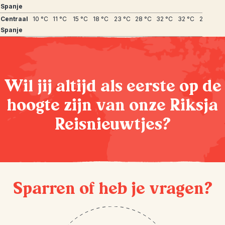
Spanje
Centraal
10 °C
11 °C
15 °C
18 °C
23 °C
28 °C
32 °C
32 °C
27 °C
2
Spanje
Wil jij altijd als eerste op de
hoogte zijn van onze Riksja
Reisnieuwtjes?
Sparren of heb je vragen?