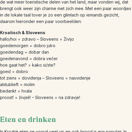
de wat meer toeristische delen van het land, maar vonden wij, dat
brengt ook weer zijn charme met zich mee. Met een paar woordjes
in de lokale taal tover je zo een glimlach op iemands gezicht,
daarom hieronder een paar voorbeelden:
Kroatisch & Sloveens
hallo/hoi = zdravo – Sloveens = Živijo
goedemorgen = dobro jutro
goedendag = dobar dan
goedenavond = dobra večer
hoe gaat het? = kako si/ste?
goed = dobro
tot ziens = doviđenja – Sloveens = nasvidenje
alstublieft = molim
bedankt = hvala
proost! = živjeli! – Sloveens = na zdravje!
Eten en drinken
In Kroatië eten ze vooral veel vis en ook brood is erg populair. In