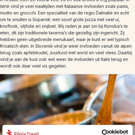
Istrië vind je veel maaltijden met Italiaanse invloeden zoals pasta,
risotto en gnocchi. Een specialiteit van de regio Dalmatië en echt
om te smullen is Soparnik: een soort grote pizza met veel ui,
knoflook, olijfolie en snijbiet. Wij raden je aan om bij Konoba’s te
eten, dit zijn traditionele taverna’s die gezellig zijn ingericht. Zij
hebben geen uitgebreide menukaart, maar je kunt er wel typisch
Kroatisch eten. In Slovenië vind je weer invloeden vanuit de alpen
terug zoals apfelstrudel, zuurkool met worst en veel vlees. Daarbij
vind je aan de kust ook wel weer de invloeden uit Italië terug en
wordt ook daar veel vis gegeten.