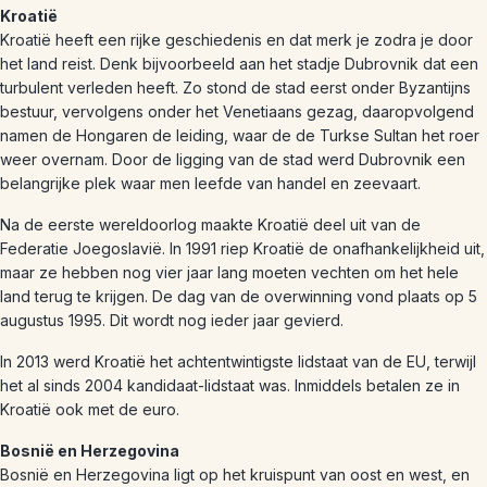
Kroatië
Kroatië heeft een rijke geschiedenis en dat merk je zodra je door
het land reist. Denk bijvoorbeeld aan het stadje Dubrovnik dat een
turbulent verleden heeft. Zo stond de stad eerst onder Byzantijns
bestuur, vervolgens onder het Venetiaans gezag, daaropvolgend
namen de Hongaren de leiding, waar de de Turkse Sultan het roer
weer overnam. Door de ligging van de stad werd Dubrovnik een
belangrijke plek waar men leefde van handel en zeevaart.
Na de eerste wereldoorlog maakte Kroatië deel uit van de
Federatie Joegoslavië. In 1991 riep Kroatië de onafhankelijkheid uit,
maar ze hebben nog vier jaar lang moeten vechten om het hele
land terug te krijgen. De dag van de overwinning vond plaats op 5
augustus 1995. Dit wordt nog ieder jaar gevierd.
In 2013 werd Kroatië het achtentwintigste lidstaat van de EU, terwijl
het al sinds 2004 kandidaat-lidstaat was. Inmiddels betalen ze in
Kroatië ook met de euro.
Bosnië en Herzegovina
Bosnië en Herzegovina ligt op het kruispunt van oost en west, en