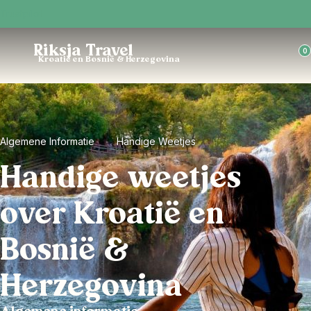
Trustpilot
Riksja Travel
0
Kroatië en Bosnië & Herzegovina
Algemene Informatie
Handige Weetjes
Handige weetjes
over Kroatië en
Bosnië &
Herzegovina