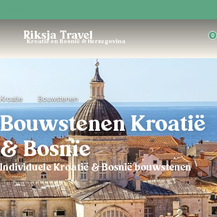
Trustpilot
Riksja Travel
0
Kroatië en Bosnië & Herzegovina
Kroatie
Bouwstenen
Bouwstenen Kroatië
& Bosnïe
Individuele Kroatië & Bosnië bouwstenen