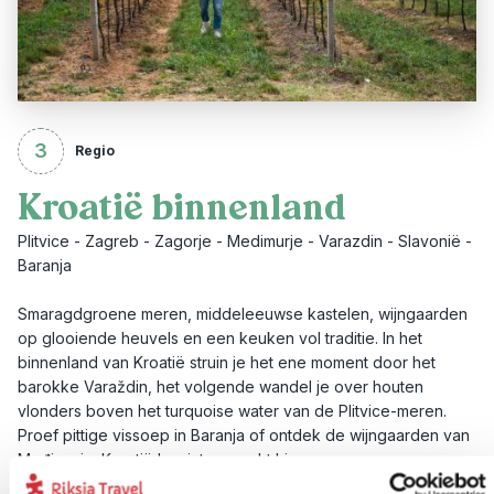
3
Regio
Kroatië binnenland
Plitvice - Zagreb - Zagorje - Medimurje - Varazdin - Slavonië -
Baranja
Smaragdgroene meren, middeleeuwse kastelen, wijngaarden
op glooiende heuvels en een keuken vol traditie. In het
binnenland van Kroatië struin je het ene moment door het
barokke Varaždin, het volgende wandel je over houten
vlonders boven het turquoise water van de Plitvice-meren.
Proef pittige vissoep in Baranja of ontdek de wijngaarden van
Međimurje. Kroatië begint pas echt hier.