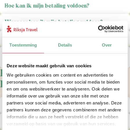
Hoe kan ik mijn betaling voldoen?
Wanneer kan ik mijn betaling voldoen?
Kan ik met een creditcard betalen?
Toestemming
Details
Over
Kunnen jullie bevestigen dat mijn betaling
goed is binnengekomen?
Deze website maakt gebruik van cookies
Praktische informatie
We gebruiken cookies om content en advertenties te
Kroatië
personaliseren, om functies voor social media te bieden
en om ons websiteverkeer te analyseren. Ook delen we
informatie over uw gebruik van onze site met onze
partners voor social media, adverteren en analyse. Deze
Heb ik een visum nodig voor Kroatië?
partners kunnen deze gegevens combineren met andere
informatie die u aan ze heeft verstrekt of die ze hebben
Heb ik inentingen nodig voor Kroatië?
verzameld op basis van uw gebruik van hun services.