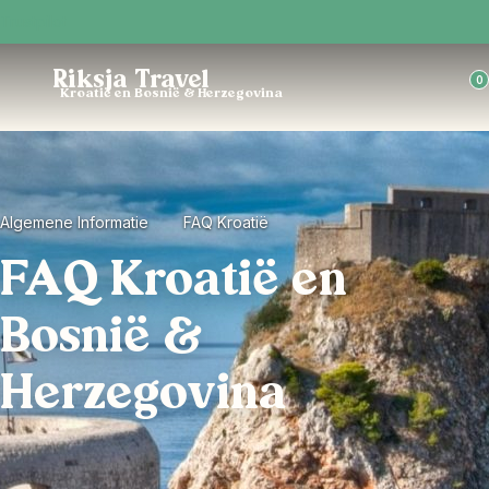
Trustpilot
Riksja Travel
0
Kroatië en Bosnië & Herzegovina
Algemene Informatie
FAQ Kroatië
FAQ Kroatië en
Bosnië &
Herzegovina