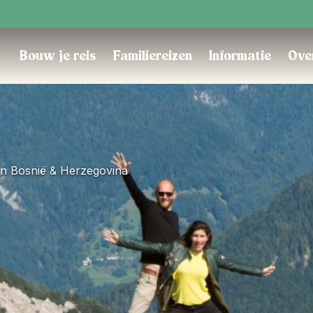
Trustpilot
Bouw je reis
Familiereizen
Informatie
Ove
 En Bosnië & Herzegovina