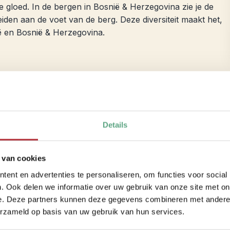
 gloed. In de bergen in Bosnië & Herzegovina zie je de
en aan de voet van de berg. Deze diversiteit maakt het,
ië en Bosnië & Herzegovina.
Hartje zomer
In de maanden juli en augustus heb je de meeste kans op
Details
Traditioneel gezien zijn dit wel de maanden waarin de mee
richting de populaire plaatsen voor een welverdiende vakan
 van cookies
echte zonaanbidder, dan zit je in deze periode goed.
ent en advertenties te personaliseren, om functies voor social
. Ook delen we informatie over uw gebruik van onze site met on
e. Deze partners kunnen deze gegevens combineren met andere i
erzameld op basis van uw gebruik van hun services.