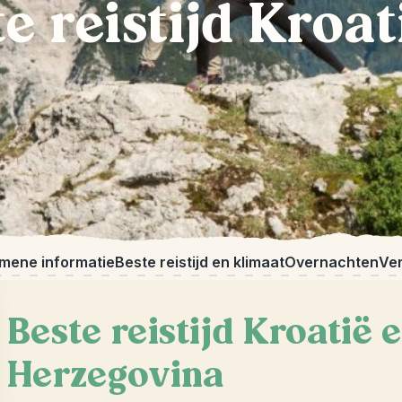
e reistijd Kroat
mene informatie
Beste reistijd en klimaat
Overnachten
Ve
Beste reistijd Kroatië 
Herzegovina