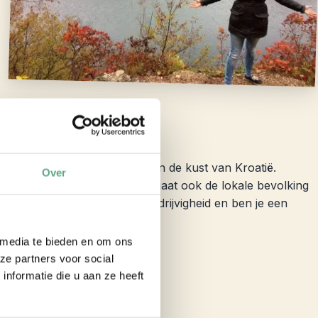
 hoge temperaturen, zeker aan de kust van Kroatië.
Over
ste reizigers op reis gaan en gaat ook de lokale bevolking
tie. Hou je juist van deze bedrijvigheid en ben je een
 media te bieden en om ons
ze partners voor social
nformatie die u aan ze heeft