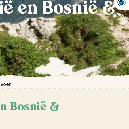
ië en Bosnië &
rvoer
en Bosnië &