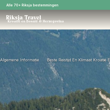
Alle 70+ Riksja bestemmingen
Riksja Travel
Kroatië en Bosnië & Herzegovina
Algemene Informatie
Beste Reistijd En Klimaat Kroatië