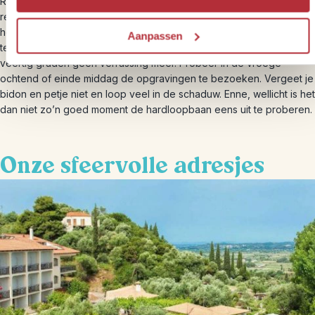
Reis je in juli of augustus naar Olympia? Houd dan een beetje
rekening met je dagprogramma. Het schiereiland Peloponnesos
heeft een warm mediterraan klimaat dus warme droge zomers. De
Aanpassen
temperatuur kan al snel naar de dertig graden gaan, maar ook is
veertig graden geen verrassing meer. Probeer in de vroege
ochtend of einde middag de opgravingen te bezoeken. Vergeet je
bidon en petje niet en loop veel in de schaduw. Enne, wellicht is het
dan niet zo’n goed moment de hardloopbaan eens uit te proberen.
Onze sfeervolle adresjes