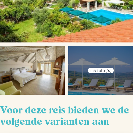
+
5
foto('s)
Voor deze reis bieden we de
volgende varianten aan