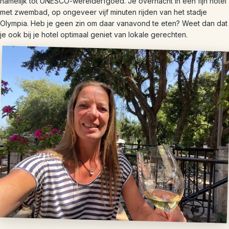
namelijk tot UNESCO-werelderfgoed. Je overnacht in een fijn hotel
met zwembad, op ongeveer vijf minuten rijden van het stadje
Olympia. Heb je geen zin om daar vanavond te eten? Weet dan dat
je ook bij je hotel optimaal geniet van lokale gerechten.