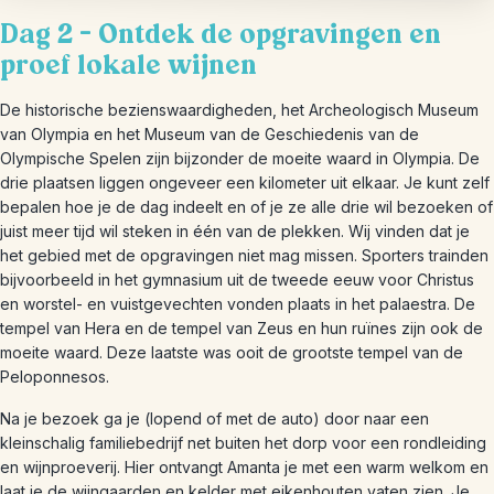
Dag 2 – Ontdek de opgravingen en
proef lokale wijnen
De historische bezienswaardigheden, het Archeologisch Museum
van Olympia en het Museum van de Geschiedenis van de
Olympische Spelen zijn bijzonder de moeite waard in Olympia. De
drie plaatsen liggen ongeveer een kilometer uit elkaar. Je kunt zelf
bepalen hoe je de dag indeelt en of je ze alle drie wil bezoeken of
juist meer tijd wil steken in één van de plekken. Wij vinden dat je
het gebied met de opgravingen niet mag missen. Sporters trainden
bijvoorbeeld in het gymnasium uit de tweede eeuw voor Christus
en worstel- en vuistgevechten vonden plaats in het palaestra. De
tempel van Hera en de tempel van Zeus en hun ruïnes zijn ook de
moeite waard. Deze laatste was ooit de grootste tempel van de
Peloponnesos.
Na je bezoek ga je (lopend of met de auto) door naar een
kleinschalig familiebedrijf net buiten het dorp voor een rondleiding
en wijnproeverij. Hier ontvangt Amanta je met een warm welkom en
laat je de wijngaarden en kelder met eikenhouten vaten zien. Je