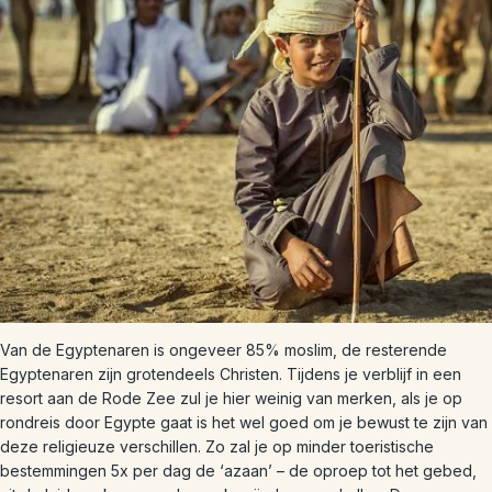
Van de Egyptenaren is ongeveer 85% moslim, de resterende
Egyptenaren zijn grotendeels Christen. Tijdens je verblijf in een
resort aan de Rode Zee zul je hier weinig van merken, als je op
rondreis door Egypte gaat is het wel goed om je bewust te zijn van
deze religieuze verschillen. Zo zal je op minder toeristische
bestemmingen 5x per dag de ‘azaan’ – de oproep tot het gebed,