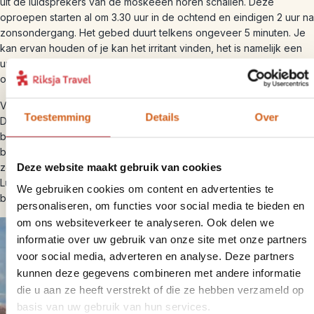
uit de luidsprekers van de moskeeën horen schallen. Deze
oproepen starten al om 3.30 uur in de ochtend en eindigen 2 uur na
zonsondergang. Het gebed duurt telkens ongeveer 5 minuten. Je
kan ervan houden of je kan het irritant vinden, het is namelijk een
uniek geluid. Ben je een lichte slaper, dan raden we aan om
oordopjes mee te nemen.
Verder raden wij aan om respect te hebben voor de lokale cultuur.
Toestemming
Details
Over
Dit houdt ook in dat je ‘gepaste kleding’ draagt op minder toerische
bestemmingen. Voor zowel mannen als vrouwen betekend dit het
bedekken van schouders en knieën. Op zeer toerische plekken,
Deze website maakt gebruik van cookies
zoals de stranden aan de Rode Zee, bij de Vallei der Koningen in
Luxor en de piramides, kun je natuurlijk wel een topje en korte
We gebruiken cookies om content en advertenties te
broek dragen.
personaliseren, om functies voor social media te bieden en
om ons websiteverkeer te analyseren. Ook delen we
informatie over uw gebruik van onze site met onze partners
voor social media, adverteren en analyse. Deze partners
kunnen deze gegevens combineren met andere informatie
die u aan ze heeft verstrekt of die ze hebben verzameld op
basis van uw gebruik van hun services.