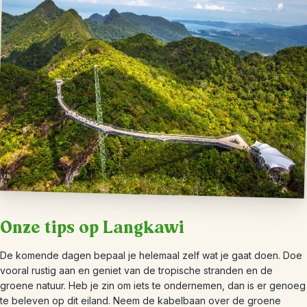
Onze tips op Langkawi
De komende dagen bepaal je helemaal zelf wat je gaat doen. Doe
vooral rustig aan en geniet van de tropische stranden en de
groene natuur. Heb je zin om iets te ondernemen, dan is er genoeg
te beleven op dit eiland. Neem de kabelbaan over de groene