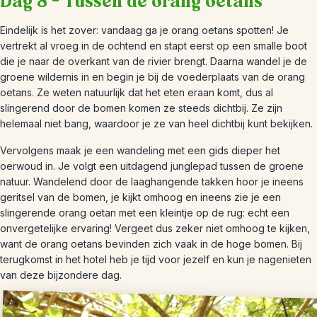
Dag 8 – Tussen de orang oetans
Eindelijk is het zover: vandaag ga je orang oetans spotten! Je
vertrekt al vroeg in de ochtend en stapt eerst op een smalle boot
die je naar de overkant van de rivier brengt. Daarna wandel je de
groene wildernis in en begin je bij de voederplaats van de orang
oetans. Ze weten natuurlijk dat het eten eraan komt, dus al
slingerend door de bomen komen ze steeds dichtbij. Ze zijn
helemaal niet bang, waardoor je ze van heel dichtbij kunt bekijken.
Vervolgens maak je een wandeling met een gids dieper het
oerwoud in. Je volgt een uitdagend junglepad tussen de groene
natuur. Wandelend door de laaghangende takken hoor je ineens
geritsel van de bomen, je kijkt omhoog en ineens zie je een
slingerende orang oetan met een kleintje op de rug: echt een
onvergetelijke ervaring! Vergeet dus zeker niet omhoog te kijken,
want de orang oetans bevinden zich vaak in de hoge bomen. Bij
terugkomst in het hotel heb je tijd voor jezelf en kun je nagenieten
van deze bijzondere dag.