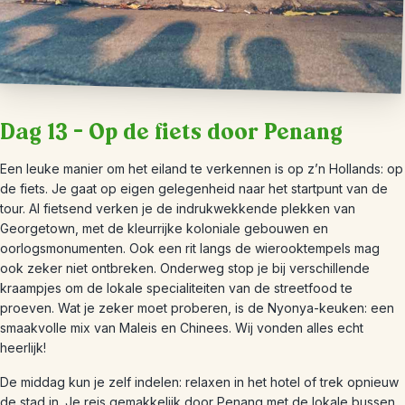
Dag 13 – Op de fiets door Penang
Een leuke manier om het eiland te verkennen is op z’n Hollands: op
de fiets. Je gaat op eigen gelegenheid naar het startpunt van de
tour. Al fietsend verken je de indrukwekkende plekken van
Georgetown, met de kleurrijke koloniale gebouwen en
oorlogsmonumenten. Ook een rit langs de wierooktempels mag
ook zeker niet ontbreken. Onderweg stop je bij verschillende
kraampjes om de lokale specialiteiten van de streetfood te
proeven. Wat je zeker moet proberen, is de Nyonya-keuken: een
smaakvolle mix van Maleis en Chinees. Wij vonden alles echt
heerlijk!
De middag kun je zelf indelen: relaxen in het hotel of trek opnieuw
de stad in. Je reis gemakkelijk door Penang met de lokale bussen