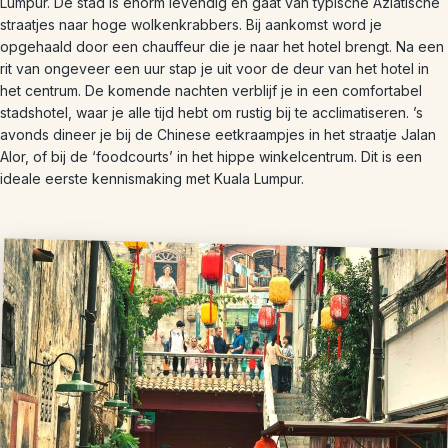
Lumpur. De stad is enorm levendig en gaat van typische Aziatische
straatjes naar hoge wolkenkrabbers. Bij aankomst word je
opgehaald door een chauffeur die je naar het hotel brengt. Na een
rit van ongeveer een uur stap je uit voor de deur van het hotel in
het centrum. De komende nachten verblijf je in een comfortabel
stadshotel, waar je alle tijd hebt om rustig bij te acclimatiseren. ’s
avonds dineer je bij de Chinese eetkraampjes in het straatje Jalan
Alor, of bij de ‘foodcourts’ in het hippe winkelcentrum. Dit is een
ideale eerste kennismaking met Kuala Lumpur.