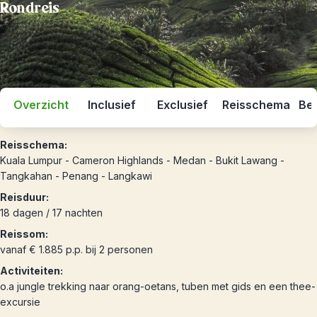
Rondreis
Overzicht
Inclusief
Exclusief
Reisschema
Bes
Reisschema:
Kuala Lumpur - Cameron Highlands - Medan - Bukit Lawang -
Tangkahan - Penang - Langkawi
Reisduur:
18 dagen / 17 nachten
Reissom:
vanaf € 1.885 p.p. bij 2 personen
Activiteiten:
o.a jungle trekking naar orang-oetans, tuben met gids en een thee-
excursie