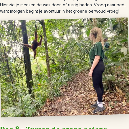
Hier zie je mensen de was doen of rustig baden. Vroeg naar bed,
want morgen begint je avontuur in het groene oerwoud vroeg!