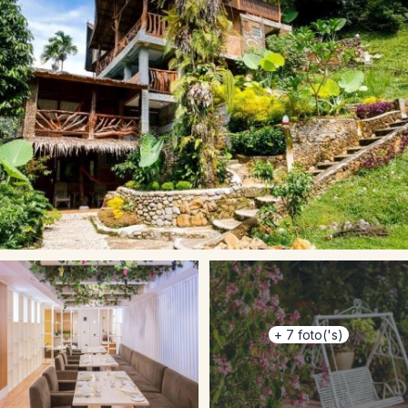
+
7
foto('s)