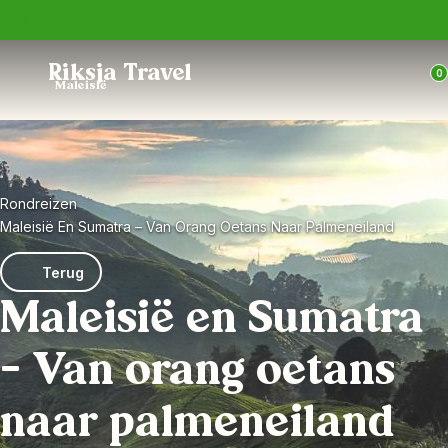
Trustpilot
Riksja Travel
0
Maleisië
Rondreizen
Maleisië En Sumatra – Van Orang Oetans Naar Palmeneiland
Terug
Maleisië en Sumatra
– Van orang oetans
naar palmeneiland