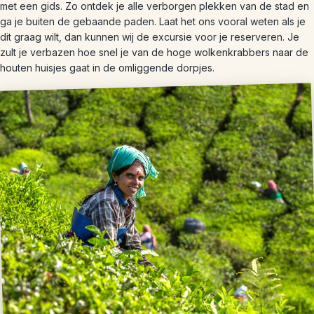
met een gids. Zo ontdek je alle verborgen plekken van de stad en
ga je buiten de gebaande paden. Laat het ons vooral weten als je
dit graag wilt, dan kunnen wij de excursie voor je reserveren. Je
zult je verbazen hoe snel je van de hoge wolkenkrabbers naar de
houten huisjes gaat in de omliggende dorpjes.