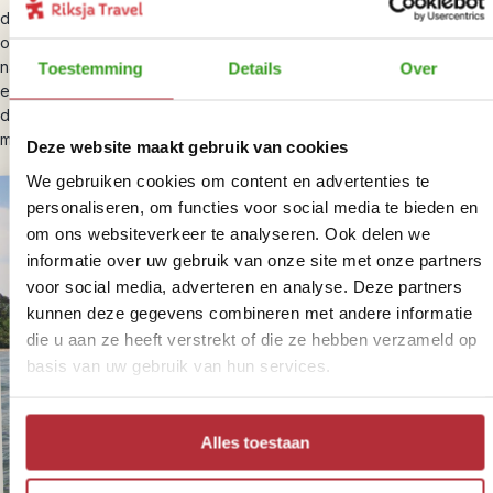
door palmolieplantages en boerendorpjes. Na een reis van
ongeveer drie uur kom je aan bij je verblijf voor de komende
nachten. Je slaapt je in een eenvoudige, maar avontuurlijke lodge:
Toestemming
Details
Over
er is geen warm water, maar de houten bungalow past helemaal bij
de sfeer van de jungle. Het wordt vroeg donker en je valt in slaap
met de geluiden van de jungle.
Deze website maakt gebruik van cookies
We gebruiken cookies om content en advertenties te
personaliseren, om functies voor social media te bieden en
om ons websiteverkeer te analyseren. Ook delen we
informatie over uw gebruik van onze site met onze partners
voor social media, adverteren en analyse. Deze partners
kunnen deze gegevens combineren met andere informatie
die u aan ze heeft verstrekt of die ze hebben verzameld op
basis van uw gebruik van hun services.
Alles toestaan