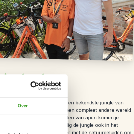
s junglepad
r naar Taman Negara, de oudste en bekendste jungle van
Over
evers merk je al snel dat je in een compleet andere wereld
vliegen je om de oren en geluiden van apen komen je
 op pad om te zien hoe levendig de jungle ook in het
 in de jungle. Zo word je wakker met de natuurgeluiden om