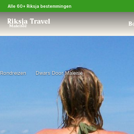
Alle 60+ Riksja bestemmingen
Riksja Travel
Bo
Maleisië
Rondreizen
Dwars Door Maleisië