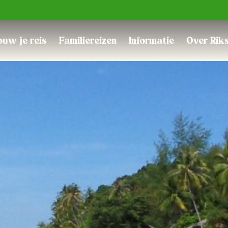
Trustpilot
uw je reis
Familiereizen
Informatie
Over Rik