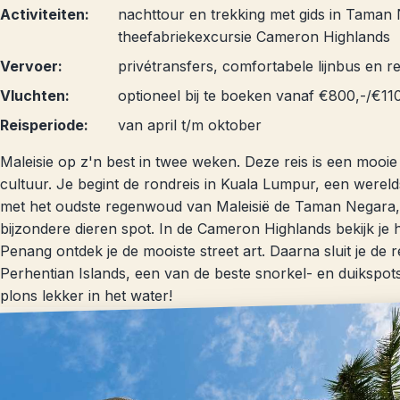
Activiteiten:
nachttour en trekking met gids in Taman
theefabriekexcursie Cameron Highlands
Vervoer:
privétransfers, comfortabele lijnbus en re
Vluchten:
optioneel bij te boeken vanaf €800,-/€11
Reisperiode:
van april t/m oktober
Maleisie op z'n best in twee weken. Deze reis is een mooi
cultuur. Je begint de rondreis in Kuala Lumpur, een werelds
met het oudste regenwoud van Maleisië de Taman Negara,
bijzondere dieren spot. In de Cameron Highlands bekijk je
Penang ontdek je de mooiste street art. Daarna sluit je de 
Perhentian Islands, een van de beste snorkel- en duikspots 
plons lekker in het water!