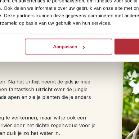
ent en advertenties te personaliseren, om functies voor social
je heen.
. Ook delen we informatie over uw gebruik van onze site met on
e. Deze partners kunnen deze gegevens combineren met andere i
Taman Negara is een van de populairste t
erzameld op basis van uw gebruik van hun services.
van over de hele wereld. We raden aan om
Aanpassen
en. Na het ontbijt neemt de gids je mee
en fantastisch uitzicht over de jungle
nde apen en zie je planten die je anders
ng te verkennen, maar wil je ook een
ivier door het dichte regenwoud voor je
 duik je zo het water in.