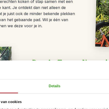
 gerechten koken of stap samen met een
 kant. Je ontdekt dan niet alleen de
t je juist ook de minder bekende plekken
 van het gebaande pad. Wil je één van
nen we deze voor je in.
Dag 4 – Taman Negara’
Reistijd circa 4 uur
Je laat de stad achter je en reist verde
Details
Maleisië. Tijdens een boottocht over de o
terecht bent gekomen: exotische vogels 
tegemoet. Na het diner ga je met een gids
 van cookies
donker is. Je slaapt in een houten chalet