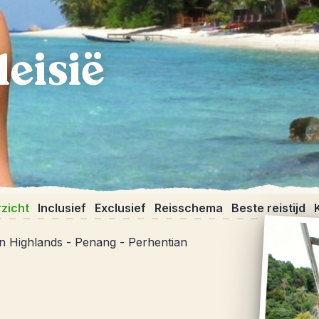
eisië
zicht
Inclusief
Exclusief
Reisschema
Beste reistijd
 Highlands - Penang - Perhentian