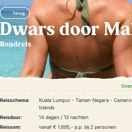
Terug
Dwars door Mal
Rondreis
Over
Reisschema:
Kuala Lumpur - Taman Negara - Cameron
Islands
Reisduur:
14 dagen / 13 nachten
Reissom:
vanaf € 1.695,- p.p. bij 2 personen