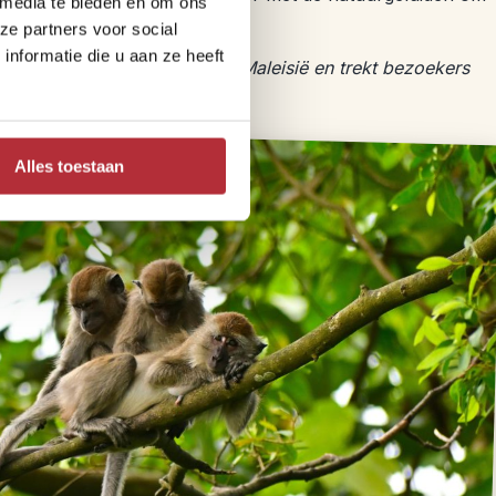
 media te bieden en om ons
ze partners voor social
nformatie die u aan ze heeft
oeristische bestemmingen in Maleisië en trekt bezoekers
 op tijd te boeken.
Alles toestaan