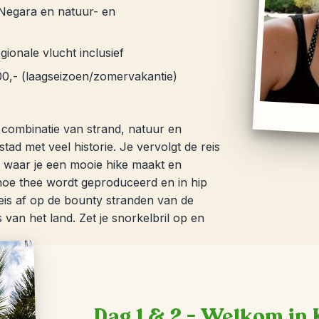
 Negara en natuur- en
gionale vlucht inclusief
00,- (laagseizoen/zomervakantie)
e combinatie van strand, natuur en
tad met veel historie. Je vervolgt de reis
 waar je een mooie hike maakt en
 hoe thee wordt geproduceerd en in hip
reis af op de bounty stranden van de
van het land. Zet je snorkelbril op en
Dag 1 & 2 – Welkom in