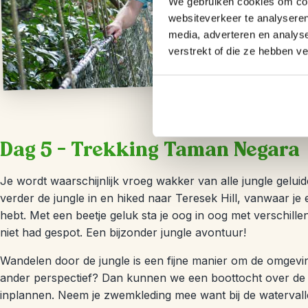
We gebruiken cookies om cont
websiteverkeer te analyseren
media, adverteren en analys
verstrekt of die ze hebben v
Dag 5 – Trekking Taman Negara
Je wordt waarschijnlijk vroeg wakker van alle jungle geluid
verder de jungle in en hiked naar Teresek Hill, vanwaar je e
hebt. Met een beetje geluk sta je oog in oog met verschille
niet had gespot. Een bijzonder jungle avontuur!
Wandelen door de jungle is een fijne manier om de omgevi
ander perspectief? Dan kunnen we een boottocht over de r
inplannen. Neem je zwemkleding mee want bij de watervallen