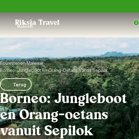
Trustpilot
Riksja Travel
0
Maleisië
Bouwstenen Maleisië
Borneo: Jungleboot En Orang-Oetans Vanuit Sepilok
Terug
Borneo: Jungleboot
en Orang-oetans
vanuit Sepilok