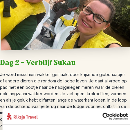
Dag 2 – Verblijf Sukau
Je word misschien wakker gemaakt door krijsende gibbonaapjes
of andere dieren die rondom de lodge leven. Je gaat al vroeg op
pad met een bootje naar de nabijgelegen meren waar de dieren
ook langzaam wakker worden. Je ziet apen, krokodillen, varanen
en als je geluk hebt olifanten langs de waterkant lopen. In de loop
van de ochtend vaar je terug naar de lodge voor het ontbijt. In de
middag kun je op eigenlijk gelegenheid een wandeling maken in
de omgeving. Aan het einde van de middag vaar je weer uit op
zoek naar meer wilde dieren en vaar je tijdens zonsondergang