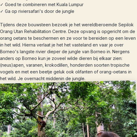
✓ Goed te combineren met Kuala Lumpur
✓ Ga op riviersafari's door de jungle
Tijdens deze bouwsteen bezoek je het wereldberoemde Sepilok
Orang Utan Rehabilitation Centre. Deze opvang is opgericht om de
orang oetans te beschermen en ze voor te bereiden op een leven
in het wild. Hierna verlaat je het het vasteland en vaar je over
Borneo's langste rivier dieper de jungle van Borneo in. Nergens
anders op Borneo kun je zoveel wilde dieren bij elkaar zien:
(neus)apen, varanen, krokodillen, honderden soorten tropische
vogels en met een beetje geluk ook olifanten of orang-oetans in
het wild. Je overnacht middenin de jungle.