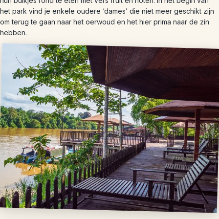
hun buikjes rond te eten met vers fruit en noten. In het begin van
het park vind je enkele oudere ‘dames’ die niet meer geschikt zijn
om terug te gaan naar het oerwoud en het hier prima naar de zin
hebben.