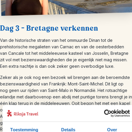
Dag 3 – Bretagne verkennen
Van de historische straten van het ommuurde Dinan tot de
prehistorische megalieten van Carnac en van de oesterbedden
van Cancale tot het middeleeuwse kasteel van Josselin, Bretagne
zit vol met bezienswaardigheden die je eigenlijk niet mag missen.
Een extra nachtje is dan ook zeker geen overbodige luxe.
Zeker als je ook nog een bezoek wil brengen aan de beroemdste
bezienswaardigheid van Frankrijk: Mont-Saint-Michel. Dit ligt op
nog geen uur rijden van Saint-Malo in Normandië.
Het rotsachtige
eilandje met daarbovenop een abdij met puntige torens brengt je in
één klap terug in de middeleeuwen. Ooit begon het met een kapel
op de top van het eiland die gebouwd werd na een visioen van
Aartsengel Michaël. Later hebben de Engelsen tevergeefs
geprobeerd de versterkte abdij te veroveren. Na de Franse
Revolutie werd het zelfs een gevangenis, maar in de 20e eeuw
Toestemming
Details
Over