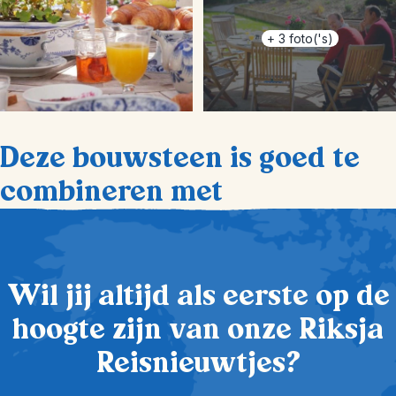
+
3
foto('s)
Deze bouwsteen is goed te
combineren met
Wil jij altijd als eerste op de
hoogte zijn van onze Riksja
Reisnieuwtjes?