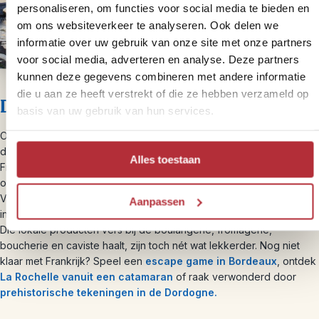
personaliseren, om functies voor social media te bieden en
om ons websiteverkeer te analyseren. Ook delen we
informatie over uw gebruik van onze site met onze partners
voor social media, adverteren en analyse. Deze partners
kunnen deze gegevens combineren met andere informatie
die u aan ze heeft verstrekt of die ze hebben verzameld op
Dag 4 – Vertrek Loire
basis van uw gebruik van hun services.
Of het nu het begin of het einde van je rondreis door Frankrijk is,
de afstand die je vandaag gaat rijden ligt tussen de 4 uur binnen
Alles toestaan
Frankrijk en 8 uur naar Utrecht. Geniet dus rustig van je lokale
ontbijt en het kaasje die je gisteren hebt gekocht op de markt.
Vergeet aan het einde van de reis niet nog meer lokale producten
Aanpassen
in te slaan waarmee je je vrienden en familie thuis kunt verwennen.
Die lokale producten vers bij de boulangerie, fromagerie,
boucherie en caviste haalt, zijn toch nét wat lekkerder. Nog niet
klaar met Frankrijk? Speel een
escape game in Bordeaux
, ontdek
La Rochelle vanuit een catamaran
of raak verwonderd door
prehistorische tekeningen in de Dordogne.