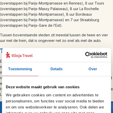
(overstappen bij Parijs-Montparnasse en Rennes), 6 uur Tours
(overstappen bij Parijs-Massy Palaiseau), 8 uur La Rochelle
(overstappen bij Parijs-Montparnasse), 8 uur Bordeaux
(overstappen bij Parijs-Montparnasse) en 7 uur Straatsburg
(overstappen bij Parijs-Gare de l’Est).
Tussen bovenstaande steden zit meestal tussen de twee en vier
uur met de trein, dat is ongeveer net zo snel als met de auto.
Trein en huurauto
Een combinatie tussen de trein en een
huurauto
is ook een leuke
manier om het land te ontdekken. Zo ben je in bijvoorbeeld 8 uur
Toestemming
Details
Over
met de trein in Bordeaux en vanuit daar huur je een auto om een
rondreis te maken langs bijvoorbeeld Bordeaux, Frans-Baskenland
en Dordogne te doen. Zeker handig als je zelf geen auto hebt!
Deze website maakt gebruik van cookies
Heb je tijd over, verblijf dan op de terugreis een paar nachten in de
Loire-vallei.
We gebruiken cookies om content en advertenties te
personaliseren, om functies voor social media te bieden
en om ons websiteverkeer te analyseren. Ook delen we
informatie over uw gebruik van onze site met onze