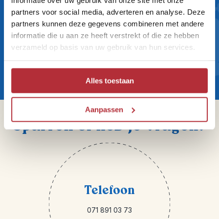
partners voor social media, adverteren en analyse. Deze
Wil jij altijd als eerste op de
partners kunnen deze gegevens combineren met andere
informatie die u aan ze heeft verstrekt of die ze hebben
hoogte zijn van onze Riksja
verzameld op basis van uw gebruik van hun services.
Reisnieuwtjes?
Alles toestaan
Aanpassen
Sparren of heb je vragen?
Telefoon
071 891 03 73