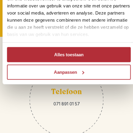
hoogte zijn van onze Riksja
informatie over uw gebruik van onze site met onze partners
Reisnieuwtjes?
voor social media, adverteren en analyse. Deze partners
kunnen deze gegevens combineren met andere informatie
die u aan ze heeft verstrekt of die ze hebben verzameld op
basis van uw gebruik van hun services.
Sparren of heb je vragen?
Alles toestaan
Aanpassen
Telefoon
071 891 01 57