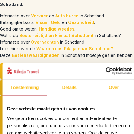
Schotland
:
Informatie over
Vervoer
en
Auto huren
in Schotland.
Belangrijke basis:
Visum
,
Geld
en
Gezondheid
.
Goed om te weten:
Handige weetjes
.
Wat is de
Beste reistijd en klimaat Schotland
in Schotland?
Informatie over
Overnachten
in Schotland
Lees hier over de
Waarom met Riksja naar Schotland?
Deze
Bezienswaardigheden
in Schotland moet je gezien hebben!
Bekijk onze Schotland bouwstenen
Toestemming
Details
Over
Bekijk onze Schotland rondreizen
Deze website maakt gebruik van cookies
We gebruiken cookies om content en advertenties te
Wil jij altijd als eerste op de
personaliseren, om functies voor social media te bieden en
om ons websiteverkeer te analyseren. Ook delen we