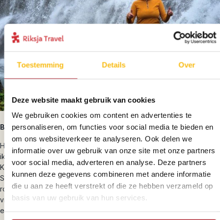
Toestemming
Details
Over
Deze website maakt gebruik van cookies
We gebruiken cookies om content en advertenties te
personaliseren, om functies voor social media te bieden en
Bestemmingsexpert Schotland en IJsland
om ons websiteverkeer te analyseren. Ook delen we
Hoi, mijn naam is Leonie! Reizen is iets wat ik enorm graag doe en
informatie over uw gebruik van onze site met onze partners
ik trek het liefst naar het noorden van Europa. Het Verenigd
voor social media, adverteren en analyse. Deze partners
Koninkrijk is daar één van mijn favoriete bestemmingen. En
kunnen deze gegevens combineren met andere informatie
Schotland is dan zeker de kers op de taart. Je kunt hier uren
die u aan ze heeft verstrekt of die ze hebben verzameld op
rondrijden in de bijzondere natuur zonder dat je iemand ziet, maar
basis van uw gebruik van hun services.
vindt er ook levendige steden en een toffe cultuur. De mensen zijn
enorm vriendelijk en dat accent, hoewel soms wat moeilijk te