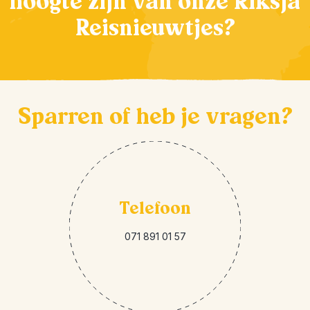
hoogte zijn van onze Riksja
Reisnieuwtjes?
Sparren of heb je vragen?
Telefoon
071 891 01 57