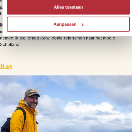
verstaan, is geweldig. Het land leent zich voor een korte trip, maar
Alles toestaan
juist vooral voor een langere rondreis, omdat het veel afwisseling
biedt.
Aanpassen
Ik deel graag mijn passie voor dit mooie land en ga dan ook graag
met je in gesprek om de verschillende mogelijkheden door te
nemen. Ik stel graag jouw ideale reis samen naar het mooie
Schotland.
Bas