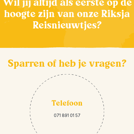
Wil jij altijd als eerste op de
hoogte zijn van onze Riksja
Reisnieuwtjes?
Sparren of heb je vragen?
Telefoon
071 891 01 57