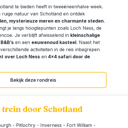
otland te bieden heeft in tweeëneenhalve week.
e ruige natuur van Schotland en ontdek
elen, mysterieuze meren en charmante steden
.
ngt je langs hoogtepunten zoals Loch Ness, de
encoe. Je verblijft afwisselend in
kleinschalige
 B&B’s
en een
eeuwenoud kasteel
. Naast het
k verschillende activiteiten in de reis inbegrepen
t over Loch Ness
en
4×4 safari door de
Bekijk deze rondreis
 trein door Schotland
urgh - Pitlochry - Inverness - Fort William -