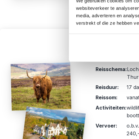
We gebruiken cookies om cont
websiteverkeer te analyseren
media, adverteren en analys
verstrekt of die ze hebben v
Riksja
3
Schotl
Reisschema:
Loch 
Thur
Reisduur:
17 da
Reissom:
vanaf
Activiteiten:
wildl
boot
Vervoer:
o.b.v
240,-