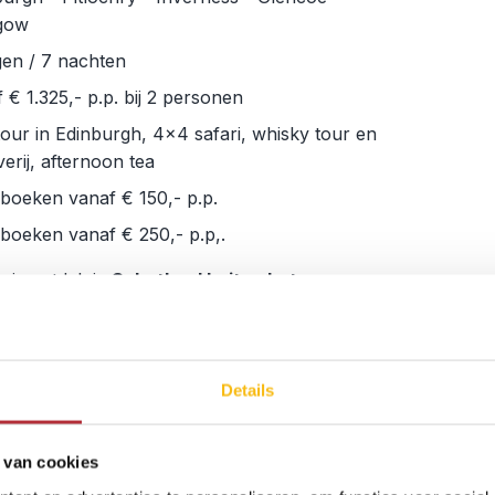
gow
gen / 7 nachten
 € 1.325,- p.p. bij 2 personen
our in Edinburgh, 4x4 safari, whisky tour en
erij, afternoon tea
e boeken vanaf € 150,- p.p.
e boeken vanaf € 250,- p.p,.
eis ontdek je
Schotland buiten het
nneer het
rustiger
is en je alle ruimte hebt om
 de natuur en sfeer. Onderweg stop je in gezellige
en geniet je van de natuur in
Glencoe
. Je slaapt
hotse hotels en lodges, gaat op
4×4 safari door
Details
ontdekt Edinburgh tijdens een
foodtour,
proeft
sky bij een
proeverij
en geniet van een klassieke
 van cookies