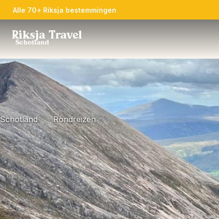
Alle 70+ Riksja bestemmingen
Riksja Travel
Schotland
Schotland
Rondreizen