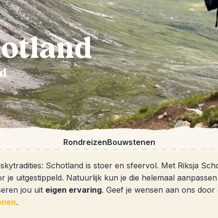
otland
nd
Rondreizen
Bouwstenen
kytradities: Schotland is stoer en sfeervol. Met Riksja Sc
r je uitgestippeld. Natuurlijk kun je die helemaal aanpasse
seren jou uit
eigen ervaring
. Geef je wensen aan ons door
enen
.