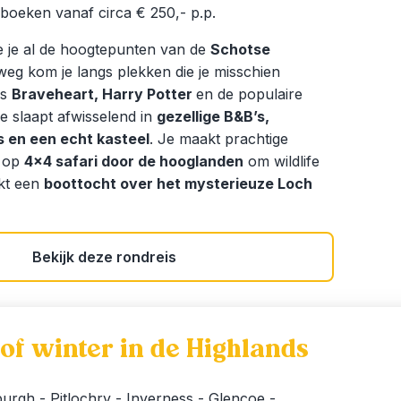
e boeken vanaf circa € 250,- p.p.
ie je al de hoogtepunten van de
Schotse
weg kom je langs plekken die je misschien
ls
Braveheart, Harry Potter
en de populaire
Je slaapt afwisselend in
gezellige B&B’s,
’s en een echt kasteel
. Je maakt prachtige
t op
4×4 safari door de hooglanden
om wildlife
kt een
boottocht over het mysterieuze Loch
Bekijk deze rondreis
 of winter in de Highlands
urgh - Pitlochry - Inverness - Glencoe -