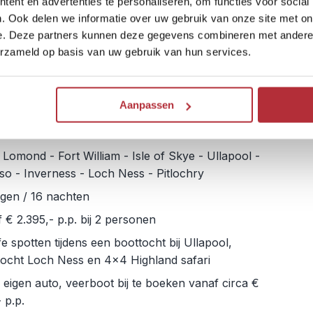
ent en advertenties te personaliseren, om functies voor social
. Ook delen we informatie over uw gebruik van onze site met on
Bekijk deze rondreis
e. Deze partners kunnen deze gegevens combineren met andere i
erzameld op basis van uw gebruik van hun services.
’s Choice – Roadtrip
Aanpassen
and
Lomond - Fort William - Isle of Skye - Ullapool -
so - Inverness - Loch Ness - Pitlochry
gen / 16 nachten
 € 2.395,- p.p. bij 2 personen
ife spotten tijdens een boottocht bij Ullapool,
tocht Loch Ness en 4x4 Highland safari
. eigen auto, veerboot bij te boeken vanaf circa €
 p.p.