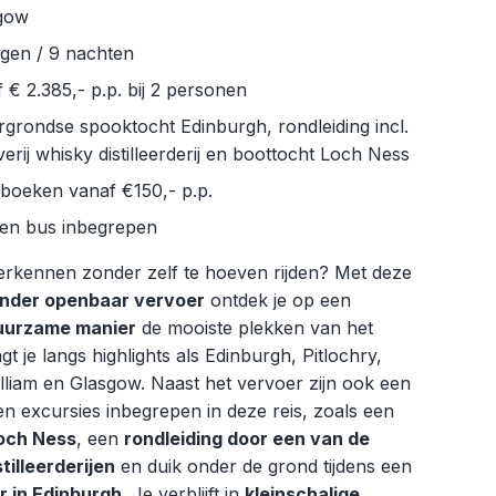
gow
agen / 9 nachten
 € 2.385,- p.p. bij 2 personen
grondse spooktocht Edinburgh, rondleiding incl.
erij whisky distilleerderij en boottocht Loch Ness
e boeken vanaf €150,- p.p.
 en bus inbegrepen
verkennen zonder zelf te hoeven rijden? Met deze
 ander openbaar vervoer
ontdek je op een
uurzame manier
de mooiste plekken van het
gt je langs highlights als Edinburgh, Pitlochry,
lliam en Glasgow. Naast het vervoer zijn ook een
sen excursies inbegrepen in deze reis, zoals een
och Ness
, een
rondleiding door een van de
tilleerderijen
en duik onder de grond tijdens een
r in Edinburgh
. Je verblijft in
kleinschalige