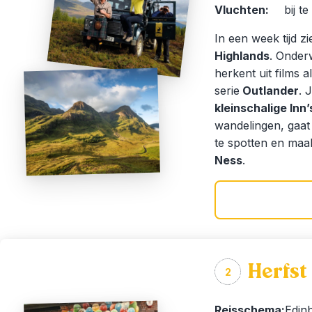
Vluchten:
bij t
In een week tijd z
Highlands
. Onder
herkent uit films a
serie
Outlander
. 
kleinschalige Inn
wandelingen, gaa
te spotten en maa
Ness
.
Herfst
2
Reisschema:
Edinb