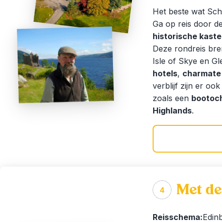
Het beste wat Sch
Ga op reis door d
historische kast
Deze rondreis bre
Isle of Skye en Gl
hotels
,
charmate
verblijf zijn er oo
zoals een
bootoch
Highlands
.
Met de
4
Reisschema:
Edinb