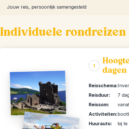
Jouw reis, persoonlijk samengesteld
Individuele rondreizen
Hoogte
1
dagen
Reisschema:
Inver
Reisduur:
7 da
Reissom:
vanaf
Activiteiten:
boot
Huurauto:
bij t