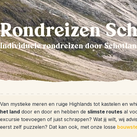
Rondreizen Sch
Individuele rondreizen door Schotla
Van mystieke meren en ruige Highlands tot kastelen en whis
het land
door en door en hebben de
slimste routes
al voo
excursie toevoegen of juist schrappen? Wat jij wilt, wij advi
eerst zelf puzzelen? Dat kan ook, met onze losse
bouwst