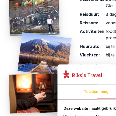
Glas
Reisduur:
8 da
Reissom:
vanaf
Activiteiten:
foodt
proev
Huurauto:
bij t
Vluchten:
bij t
Tijdens deze rondr
hoogseizoen
, wa
echt op te gaan in
dorpen en stadjes 
in authentieke Sc
Toestemming
de hooglanden
, 
echte Schotse whi
Deze website maakt gebruik
afternoon tea
.