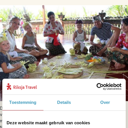
Toestemming
Details
Over
De Indonesische cultuur ontdek je niet alleen door te kijken, maar
vooral door mee te doen. In het waterpaleis van Bali kun je samen
met je kind een
eigen offer van palmbladeren maken
, dat je
Deze website maakt gebruik van cookies
tijdens een ceremonie met geurige wierook mag offeren. Met