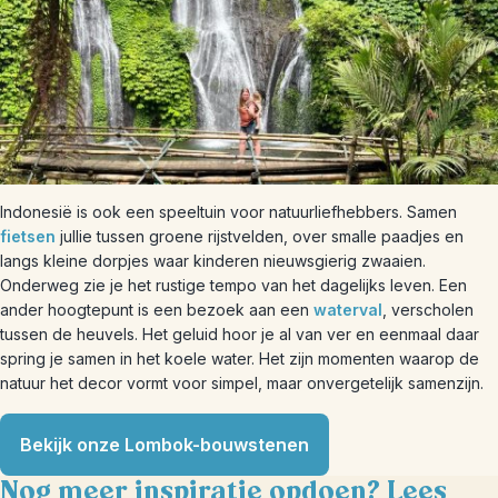
Indonesië is ook een speeltuin voor natuurliefhebbers. Samen
fietsen
jullie tussen groene rijstvelden, over smalle paadjes en
langs kleine dorpjes waar kinderen nieuwsgierig zwaaien.
Onderweg zie je het rustige tempo van het dagelijks leven. Een
ander hoogtepunt is een bezoek aan een
waterval
, verscholen
tussen de heuvels. Het geluid hoor je al van ver en eenmaal daar
spring je samen in het koele water. Het zijn momenten waarop de
natuur het decor vormt voor simpel, maar onvergetelijk samenzijn.
Bekijk onze Lombok-bouwstenen
Nog meer inspiratie opdoen? Lees