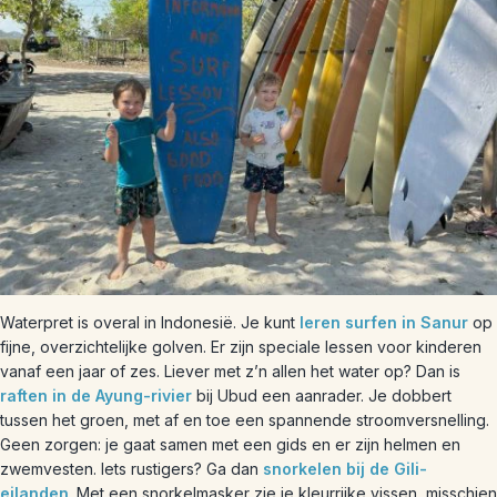
Waterpret is overal in Indonesië. Je kunt
leren surfen in Sanur
op
fijne, overzichtelijke golven. Er zijn speciale lessen voor kinderen
vanaf een jaar of zes. Liever met z’n allen het water op? Dan is
raften in de Ayung-rivier
bij Ubud een aanrader. Je dobbert
tussen het groen, met af en toe een spannende stroomversnelling.
Geen zorgen: je gaat samen met een gids en er zijn helmen en
zwemvesten. Iets rustigers? Ga dan
snorkelen bij de Gili-
eilanden
. Met een snorkelmasker zie je kleurrijke vissen, misschien