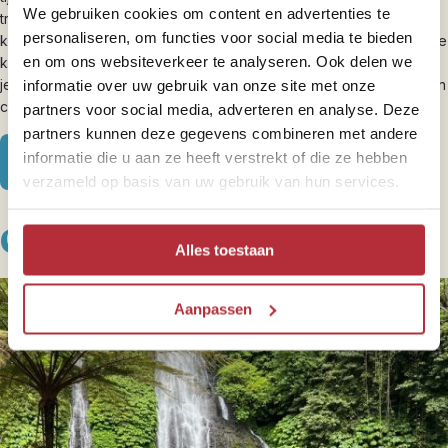
We gebruiken cookies om content en advertenties te
traditionele kleding zoals een sarong en udeng aan voelen
personaliseren, om functies voor social media te bieden
kinderen zich echt onderdeel van het ritueel. Zin om daarna zelf de
en om ons websiteverkeer te analyseren. Ook delen we
keuken in te duiken? Tijdens een
kookworkshop bij Ubud
stamp
je sambal, rol je rijst in bananenblad en proef je samen van je eigen
informatie over uw gebruik van onze site met onze
creatie. Lekker én leerzaam.
partners voor social media, adverteren en analyse. Deze
partners kunnen deze gegevens combineren met andere
informatie die u aan ze heeft verstrekt of die ze hebben
Bekijk onze Bali-bouwstenen
verzameld op basis van uw gebruik van hun services.
Geniet van de natuur
Alles toestaan
Aanpassen