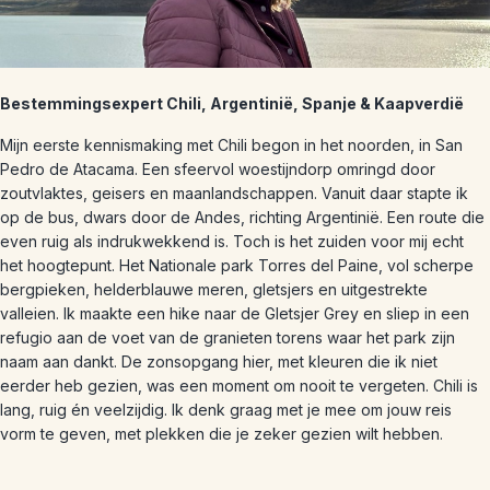
Bestemmingsexpert Chili, Argentinië, Spanje & Kaapverdië
Mijn eerste kennismaking met Chili begon in het noorden, in San
Pedro de Atacama. Een sfeervol woestijndorp omringd door
zoutvlaktes, geisers en maanlandschappen. Vanuit daar stapte ik
op de bus, dwars door de Andes, richting Argentinië. Een route die
even ruig als indrukwekkend is. Toch is het zuiden voor mij echt
het hoogtepunt. Het Nationale park Torres del Paine, vol scherpe
bergpieken, helderblauwe meren, gletsjers en uitgestrekte
valleien. Ik maakte een hike naar de Gletsjer Grey en sliep in een
refugio aan de voet van de granieten torens waar het park zijn
naam aan dankt. De zonsopgang hier, met kleuren die ik niet
eerder heb gezien, was een moment om nooit te vergeten. Chili is
lang, ruig én veelzijdig. Ik denk graag met je mee om jouw reis
vorm te geven, met plekken die je zeker gezien wilt hebben.