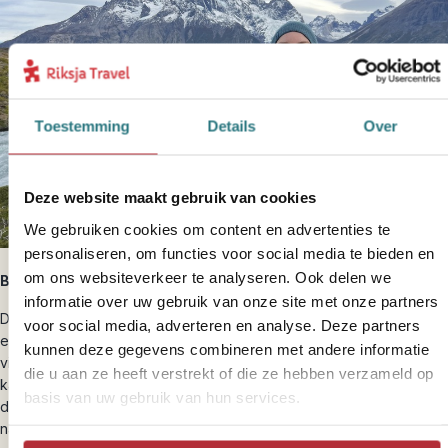
Toestemming
Details
Over
Deze website maakt gebruik van cookies
We gebruiken cookies om content en advertenties te
personaliseren, om functies voor social media te bieden en
om ons websiteverkeer te analyseren. Ook delen we
Bestemmingsexpert Chili, Argentinië & Ecuador
informatie over uw gebruik van onze site met onze partners
De vrijheid van lege wegen met de Andes op de achtergrond en je
voor social media, adverteren en analyse. Deze partners
eigen tempo bepalen, dát is Chili op z’n best. Wat ik zo bijzonder
kunnen deze gegevens combineren met andere informatie
vind aan een selfdrive hier, is hoe het landschap elke dag van
die u aan ze heeft verstrekt of die ze hebben verzameld op
karakter verandert. Van zoutvlaktes tot felgekleurde rotspartijen en
basis van uw gebruik van hun services.
diepblauwe gletsjermeren. Je komt op plekken waar geen bus
naartoe rijdt kunt stoppen voor een mooie wandeling of uitzicht. Ik