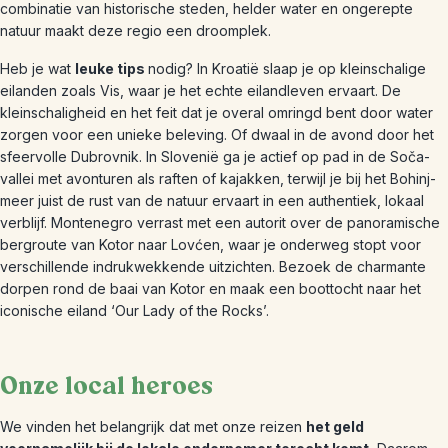
combinatie van historische steden, helder water en ongerepte
natuur maakt deze regio een droomplek.
Heb je wat
leuke tips
nodig? In Kroatië slaap je op kleinschalige
eilanden zoals Vis, waar je het echte eilandleven ervaart. De
kleinschaligheid en het feit dat je overal omringd bent door water
zorgen voor een unieke beleving. Of dwaal in de avond door het
sfeervolle Dubrovnik. In Slovenië ga je actief op pad in de Soča-
vallei met avonturen als raften of kajakken, terwijl je bij het Bohinj-
meer juist de rust van de natuur ervaart in een authentiek, lokaal
verblijf. Montenegro verrast met een autorit over de panoramische
bergroute van Kotor naar Lovćen, waar je onderweg stopt voor
verschillende indrukwekkende uitzichten. Bezoek de charmante
dorpen rond de baai van Kotor en maak een boottocht naar het
iconische eiland ‘Our Lady of the Rocks’.
Onze local heroes
We vinden het belangrijk dat met onze reizen
het geld