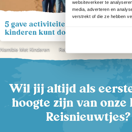
websiteverkeer te analyseren
media, adverteren en analys
verstrekt of die ze hebben v
5 gave activiteiten die je met
kinderen kunt doen in Namibië
Namibie Met Kinderen
Reisblog
Wil jij altijd als eers
hoogte zijn van onze 
Reisnieuwtjes?