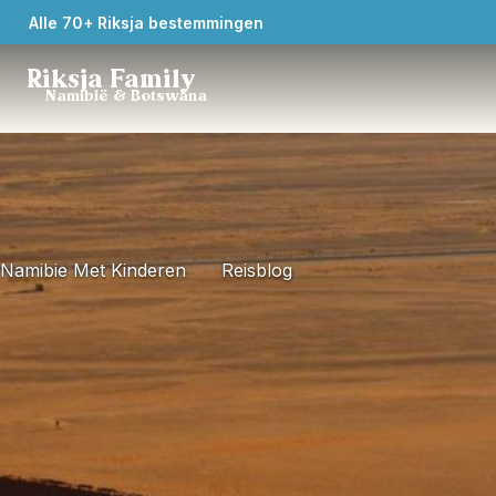
Alle 70+ Riksja bestemmingen
Riksja Family
Namibië & Botswana
Namibie Met Kinderen
Reisblog