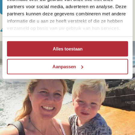
Bezoek ook Plettenberg
partners voor social media, adverteren en analyse. Deze
partners kunnen deze gegevens combineren met andere
informatie die u aan ze heeft verstrekt of die ze hebben
4. Wilderness Beach
verzameld op basis van uw gebruik van hun services.
Alles toestaan
Aanpassen