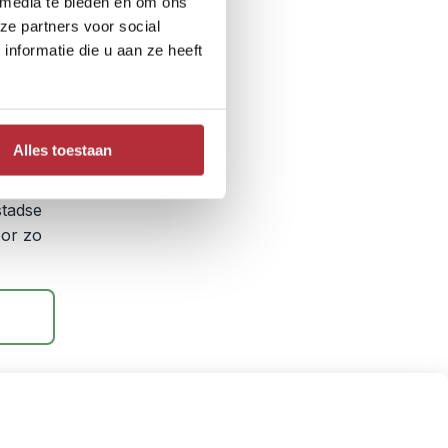
 media te bieden en om ons
ze partners voor social
nformatie die u aan ze heeft
 van
net
Alles toestaan
m,
stadse
bor zo