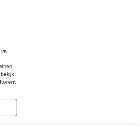
eis.
einen
bekijk
ttorent