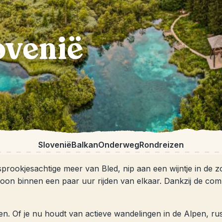
ovenië
Slovenië
Balkan
Onderweg
Rondreizen
 sprookjesachtige meer van Bled, nip aan een wijntje in de 
choon binnen een paar uur rijden van elkaar. Dankzij de co
n. Of je nu houdt van actieve wandelingen in de Alpen, rust