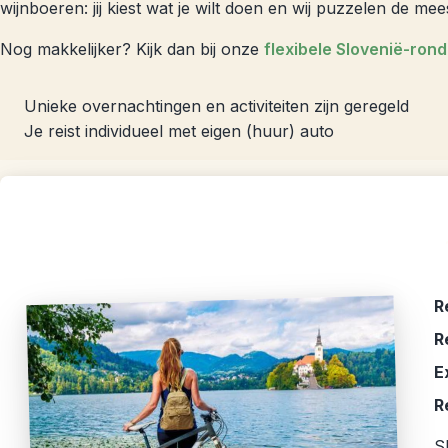
wijnboeren: jij kiest wat je wilt doen en wij puzzelen de me
Nog makkelijker? Kijk dan bij onze
flexibele Slovenië-ron
Unieke overnachtingen en activiteiten zijn geregeld
Je reist individueel met eigen (huur) auto
R
R
E
R
S