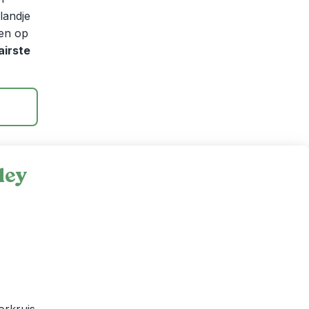
ilandje
pen op
airste
ley