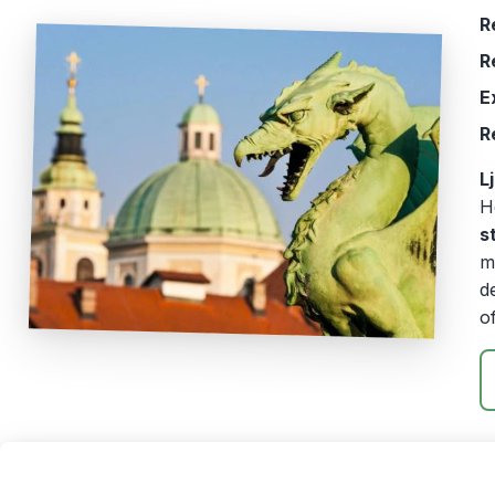
R
R
E
R
L
H
s
m
d
o