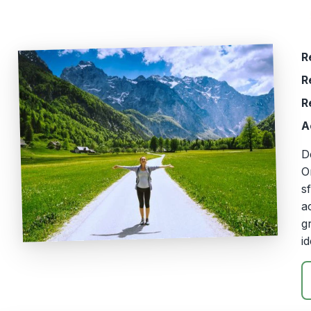
R
R
R
A
D
O
s
a
g
i