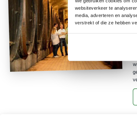
We gebruiken cookies om cont
R
websiteverkeer te analyseren
A
media, adverteren en analys
verstrekt of die ze hebben v
I
l
b
g
w
w
g
v