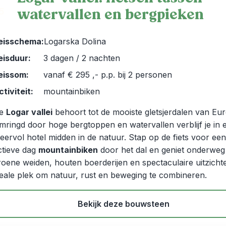
watervallen en bergpieken
5
eisschema:
Logarska Dolina
eisduur:
3 dagen / 2 nachten
eissom:
vanaf € 295 ,- p.p. bij 2 personen
ctiviteit:
mountainbiken
e
Logar vallei
behoort tot de mooiste gletsjerdalen van Eu
mringd door hoge bergtoppen en watervallen verblijf je in 
feervol hotel midden in de natuur. Stap op de fiets voor een
ctieve dag
mountainbiken
door het dal en geniet onderweg
roene weiden, houten boerderijen en spectaculaire uitzicht
deale plek om natuur, rust en beweging te combineren.
Bekijk deze bouwsteen