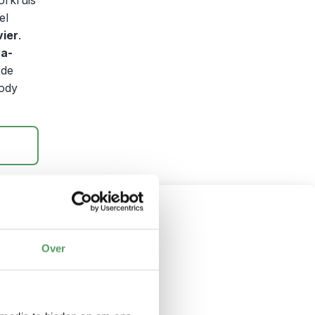
orkruis
el
ier
.
ca-
 de
body
e
Over