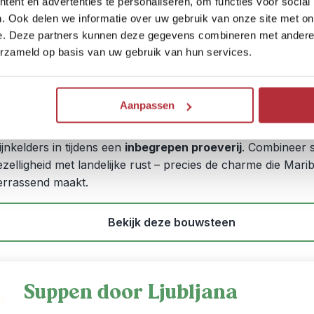
ent en advertenties te personaliseren, om functies voor social
eissom:
vanaf € 370,- p.p. bij 2 personen
. Ook delen we informatie over uw gebruik van onze site met on
ctiviteit:
wijnproeverij in wijnkelder
e. Deze partners kunnen deze gegevens combineren met andere i
erzameld op basis van uw gebruik van hun services.
n
Maribor
, Slovenië’s tweede stad, proef je de perfecte mix
evendige cultuur en
eeuwenoude wijntraditie
. Je verblijft 
uiten de stad, te midden van wijngaarden, met uitzicht op
Aanpassen
looiende heuvels. Ontdek het compacte historische centru
andel langs de Drava-rivier en duik de indrukwekkende
ijnkelders in tijdens een
inbegrepen proeverij
. Combineer 
ezelligheid met landelijke rust – precies de charme die Mari
errassend maakt.
Bekijk deze bouwsteen
Suppen door Ljubljana
4