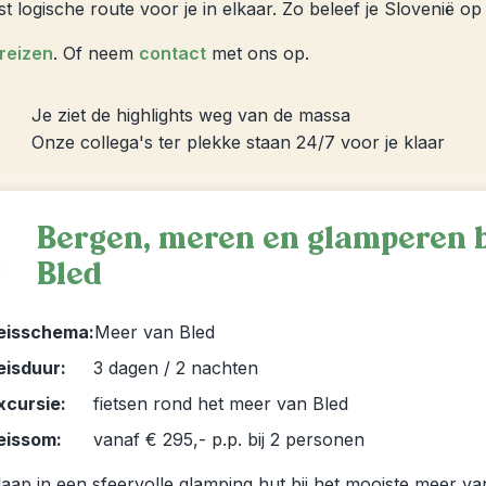
est logische route voor je in elkaar. Zo beleef je Slovenië 
dreizen
. Of neem
contact
met ons op.
Je ziet de highlights weg van de massa
Onze collega's ter plekke staan 24/7 voor je klaar
Bergen, meren en glamperen b
Bled
1
eisschema:
Meer van Bled
eisduur:
3 dagen / 2 nachten
xcursie:
fietsen rond het meer van Bled
eissom:
vanaf € 295,- p.p. bij 2 personen
laap in een sfeervolle glamping hut bij het mooiste meer va