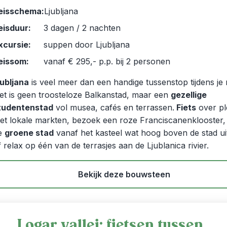
eisschema:
Ljubljana
eisduur:
3 dagen / 2 nachten
xcursie:
suppen door Ljubljana
eissom:
vanaf € 295,- p.p. bij 2 personen
jubljana
is veel meer dan een handige tussenstop tijdens je r
et is geen troosteloze Balkanstad, maar een
gezellige
tudentenstad
vol musea, cafés en terrassen.
Fiets
over pl
et lokale markten, bezoek een roze Franciscanenklooster, 
e
groene stad
vanaf het kasteel wat hoog boven de stad ui
f relax op één van de terrasjes aan de Ljublanica rivier.
Bekijk deze bouwsteen
Logar vallei: fietsen tussen