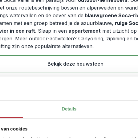
e Soca Vallei is een paradijs voor
outdoor-liefhebbers
. Do
et onze routebeschrijving bossen en alpenweiden en wand
angs watervallen en de oever van de
blauwgroene Soca-riv
amen met een groep betreed je de azuurblauwe,
ruige So
ivier in een raft
. Slaap in een
appartement
met uitzicht op
ergen. Meer outdoor-activiteiten? Canyoning, ziplining en 
afting zijn onze populairste alternatieven.
Bekijk deze bouwsteen
Maribor: wijn, stad en charm
buiten de gebaande paden
3
Details
eisschema:
Maribor
 van cookies
eisduur:
3 dagen / 2 nachten