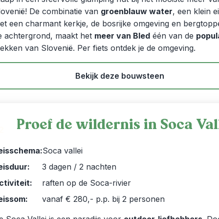
lovenië! De combinatie van
groenblauw water
, een klein e
et een charmant kerkje, de bosrijke omgeving en bergtop
e achtergrond, maakt het
meer van Bled
één van de
popul
lekken van Slovenië. Per fiets ontdek je de omgeving.
Bekijk deze bouwsteen
Proef de wildernis in Soca Val
2
eisschema:
Soca vallei
eisduur:
3 dagen / 2 nachten
ctiviteit:
raften op de Soca-rivier
eissom:
vanaf € 280,- p.p. bij 2 personen