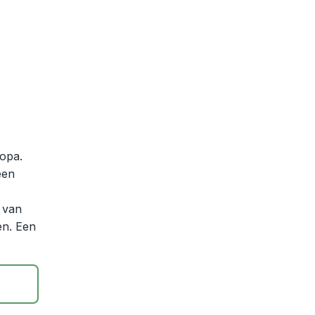
ropa.
een
 van
en. Een