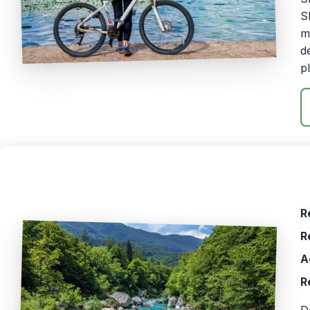
S
m
d
p
R
R
A
R