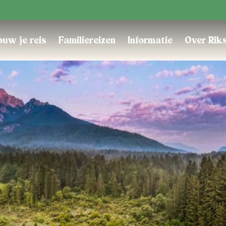
Trustpilot
uw je reis
Familiereizen
Informatie
Over Rik