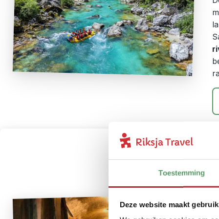
D
m
l
S
r
b
r
Toestemming
R
Deze website maakt gebruik
R