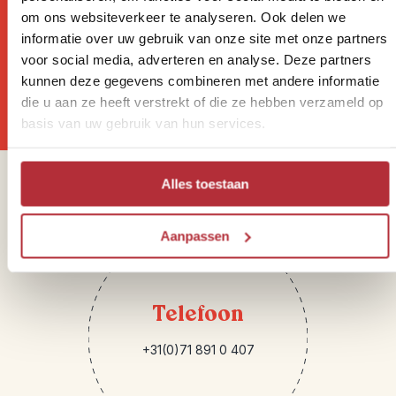
Wil jij altijd als eerste op de
om ons websiteverkeer te analyseren. Ook delen we
hoogte zijn van onze Riksja
informatie over uw gebruik van onze site met onze partners
voor social media, adverteren en analyse. Deze partners
Reisnieuwtjes?
kunnen deze gegevens combineren met andere informatie
die u aan ze heeft verstrekt of die ze hebben verzameld op
basis van uw gebruik van hun services.
Alles toestaan
Sparren of heb je vragen?
Aanpassen
Telefoon
+31(0)71 891 0 407