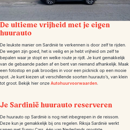
De ultieme vrijheid met je eigen
huurauto
De leukste manier om Sardinië te verkennen is door zelf te rijden.
De wegen zijn goed, het is veilig en je hebt vrijheid om zelf te
bepalen waar je stopt en welke route je rijdt. Je kunt gemakkelijk
van de gebaande paden af en bent van niemand afhankelijk. Maak
een fotostop en pak broodjes in voor een picknick op een mooie
spot. Je kunt kiezen uit verschillende soorten huurauto’s, van klein
tot groot. Bekijk hier onze
Autohuurvoorwaarden
.
Je Sardinië huurauto reserveren
De huurauto op Sardinië is nog niet inbegrepen in de reissom.
Deze kun je gemakkelijk bij ons regelen. Riksja Sardinië werkt
samen met Sunny Cars, één van Nederlands grootste