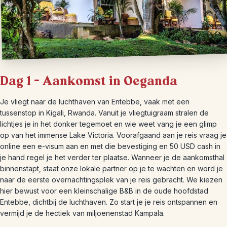
Dag 1 – Aankomst in Oeganda
Je vliegt naar de luchthaven van Entebbe, vaak met een
tussenstop in Kigali, Rwanda. Vanuit je vliegtuigraam stralen de
lichtjes je in het donker tegemoet en wie weet vang je een glimp
op van het immense Lake Victoria. Voorafgaand aan je reis vraag je
online een e-visum aan en met die bevestiging en 50 USD cash in
je hand regel je het verder ter plaatse. Wanneer je de aankomsthal
binnenstapt, staat onze lokale partner op je te wachten en word je
naar de eerste overnachtingsplek van je reis gebracht. We kiezen
hier bewust voor een kleinschalige B&B in de oude hoofdstad
Entebbe, dichtbij de luchthaven. Zo start je je reis ontspannen en
vermijd je de hectiek van miljoenenstad Kampala.