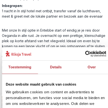
Inbegrepen:
1 nacht in In stijl hotel met ontbijt, transfer vanaf de luchthaven,
meet & greet met de lokale partner en bezoek aan de evenaar
Met onze In stijl optie in Entebbe start of eindig je je reis door
Oeganda in alle rust. Je overnacht op een prettige, kleinschalige
plek op korte afstand van het vliegveld. Ideaal om even bij te
komen na een lange vlucht of om je reis ontspannen af te sluiten.
De sfeer is ontspannen, met fijne kamers en plekken om buiten
te zitten. Neem een verfrissende duik in het zwembad, lees een
boek in de schaduw of geniet simpelweg van het niets hoeven.
Toestemming
Details
Over
Deze optie past goed bij reizigers die comfort en gemak
belangrijk vinden en hun reis graag rustig beginnen of afsluiten,
zonder lange transfers of drukte.
Deze website maakt gebruik van cookies
We gebruiken cookies om content en advertenties te
personaliseren, om functies voor social media te bieden en
om ons websiteverkeer te analyseren. Ook delen we