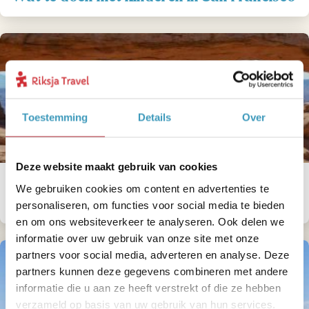
Toestemming
Details
Over
Deze website maakt gebruik van cookies
Waarheen in Amerika tijdens de
We gebruiken cookies om content en advertenties te
schoolvakanties? Dit zijn onze aanraders!
personaliseren, om functies voor social media te bieden
en om ons websiteverkeer te analyseren. Ook delen we
informatie over uw gebruik van onze site met onze
partners voor social media, adverteren en analyse. Deze
partners kunnen deze gegevens combineren met andere
informatie die u aan ze heeft verstrekt of die ze hebben
verzameld op basis van uw gebruik van hun services.