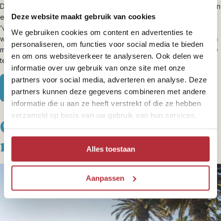
De meivakantie is dit jaar extra lang, dus extra genieten! Zijn steden
Deze website maakt gebruik van cookies
en strand niet echt waar je naar op zoek bent? Ga dan naar het
‘wilde westen’. Bezoek een van de oudste nationale parken ter
We gebruiken cookies om content en advertenties te
wereld:
Yellowstone
. En doe stoere activiteiten zoals
paardrijden
personaliseren, om functies voor social media te bieden
met een echte Navajo indiaan in Monument Valley. Overdag zijn de
en om ons websiteverkeer te analyseren. Ook delen we
temperaturen aangenaam, ’s avonds kan het wel afkoelen.
informatie over uw gebruik van onze site met onze
partners voor social media, adverteren en analyse. Deze
Bekijk de familie-rondreis hier
partners kunnen deze gegevens combineren met andere
informatie die u aan ze heeft verstrekt of die ze hebben
verzameld op basis van uw gebruik van hun services.
Ga in de zomervakantie
naar het Zuidwesten
Alles toestaan
Aanpassen