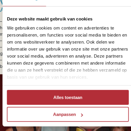
Wat is inbegrepen in onze rondreizen
Amerika?
Deze website maakt gebruik van cookies
– Je overnachtingen met in sommige gevallen ontbijt. Soms is ook
het diner inbegrepen zoals bij je verblijf op de ranch. Overige
We gebruiken cookies om content en advertenties te
maaltijden als lunch en diner zijn voor eigen rekening;
personaliseren, om functies voor social media te bieden en
– Vervoer per huurauto (ook mogelijk om deze zelf te boeken);
om ons websiteverkeer te analyseren. Ook delen we
– Genoemde excursies en georganiseerde bezoeken, soms met
informatie over uw gebruik van onze site met onze partners
gids. Zie de beschrijvingen;
voor social media, adverteren en analyse. Deze partners
– Waar nodig assistentie van onze lokale agent, die 24 uur per dag
kunnen deze gegevens combineren met andere informatie
bereikbaar is.
die u aan ze heeft verstrekt of die ze hebben verzameld op
basis van uw gebruik van hun services.
Alles toestaan
Aanpassen