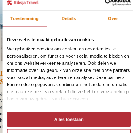
Toestemming
Details
Over
Deze website maakt gebruik van cookies
We gebruiken cookies om content en advertenties te
personaliseren, om functies voor social media te bieden en
om ons websiteverkeer te analyseren. Ook delen we
informatie over uw gebruik van onze site met onze partners
Dag 8 – Via São Vicente naar
voor social media, adverteren en analyse. Deze partners
Santiago
kunnen deze gegevens combineren met andere informatie
die u aan ze heeft verstrekt of die ze hebben verzameld op
Je gids brengt je naar de ferry voor de overtocht terug naar São
basis van uw gebruik van hun services.
Vicente, waarna je verder reist naar Santiago per vliegtuig. Bij
aankomst op Santiago staat je gids je op te wachten en brengt je
naar het de hoofdstad van Kaapverdië: Praia. Je verblijft in een
Alles toestaan
hotel net buiten het centrum, vlakbij de stranden en hippe beach
clubs. Dit alles is op loopafstand.