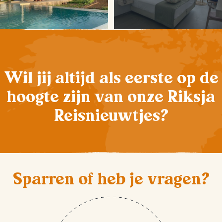
Wil jij altijd als eerste op de
hoogte zijn van onze Riksja
Reisnieuwtjes?
Sparren of heb je vragen?