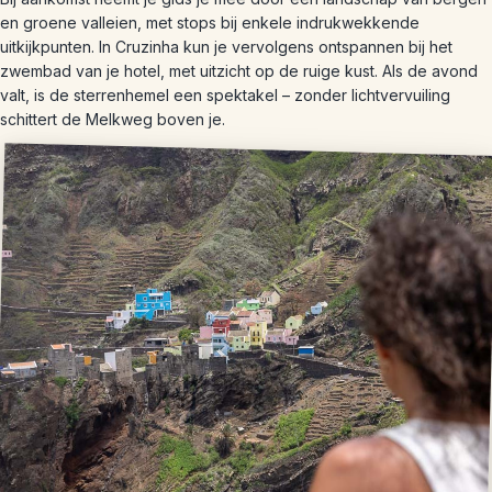
en groene valleien, met stops bij enkele indrukwekkende
uitkijkpunten. In Cruzinha kun je vervolgens ontspannen bij het
zwembad van je hotel, met uitzicht op de ruige kust. Als de avond
valt, is de sterrenhemel een spektakel – zonder lichtvervuiling
schittert de Melkweg boven je.