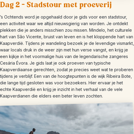
Dag 2 – Stadstour met proeverij
’s Ochtends word je opgehaald door je gids voor een stadstour,
een activiteit waar we altijd nieuwsgierig van worden. Je ontdekt
plekken die je anders misschien zou missen. Mindelo, het culturele
hart van São Vicente, bruist van leven en is het kloppende hart van
Kaapverdië. Tijdens je wandeling bezoek je de levendige vismarkt,
waar locals druk in de weer zijn met hun verse vangst, en krijg je
een kijkje in het voormalige huis van de legendarische zangeres
Cesária Évora. Je gids laat je ook proeven van typische
Kaapverdiaanse gerechten, zodat je precies weet wat te proberen
tijdens je verblijf. Een van de hoogtepunten is de wijk Ribeira Bote,
die lange tijd gesloten was voor bezoekers. Hier ervaar je het
echte Kaapverdië en krijg je inzicht in het verhaal van de vele
Kaapverdianen die elders een beter leven zochten.