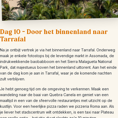
Dag 10 – Door het binnenland naar
Tarrafal
Na je ontbijt vertrek je via het binnenland naar Tarrafal. Onderweg
maak je enkele fotostops bij de levendige markt in Assomada, de
indrukwekkende baobabboom en het Sierra Malagueta National
Park, dat majestueus boven het binnenland uittorent. Aan het einde
van de dag kom je aan in Tarrafal, waar je de komende nachten
zult verblijven.
Je hebt genoeg tijd om de omgeving te verkennen. Maak een
wandeling naar de baai van Quebra Canela en geniet van een
maaltijd in een van de sfeervolle restaurantjes met uitzicht op de
kustlijn. Voor een heerlijke pizza raden we pizzeria Roma aan. Als
je liever het stadscentrum wilt ontdekken, is een taxi naar Plateau
een snelle optie – het ritje duurt slechts zo’n 10 minuten.