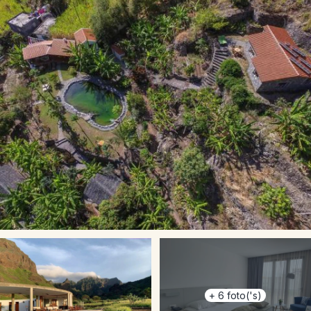
+
6
foto('s)