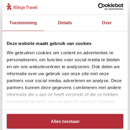
Toestemming
Details
Over
Deze website maakt gebruik van cookies
We gebruiken cookies om content en advertenties te
personaliseren, om functies voor social media te bieden
en om ons websiteverkeer te analyseren. Ook delen we
informatie over uw gebruik van onze site met onze
partners voor social media, adverteren en analyse. Deze
partners kunnen deze gegevens combineren met andere
Ontdek jouw droombestemming
informatie die u aan ze heeft verstrekt of die ze hebben
verzameld op basis van uw gebruik van hun services.
Waar gaat jouw volgende reis heen? Het Riksja Reiskompas
wijst je de richting. Met een paar vragen ontdek je
bestemmingen die echt bij je passen!
Alles toestaan