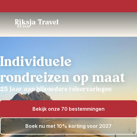
Trustpilot
Riksja Travel
25 jaar
Individuele
rondreizen op maat
25 jaar aan bijzondere reiservaringen
Bekijk onze 70 bestemmingen
Boek nu met 10% korting voor 2027