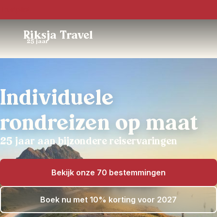
Trustpilot
Riksja Travel
25 jaar
Individuele
rondreizen op maat
25 jaar aan bijzondere reiservaringen
Bekijk onze 70 bestemmingen
Boek nu met 10% korting voor 2027