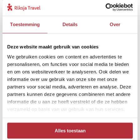
Toestemming
Details
Over
Deze website maakt gebruik van cookies
We gebruiken cookies om content en advertenties te
personaliseren, om functies voor social media te bieden
en om ons websiteverkeer te analyseren. Ook delen we
informatie over uw gebruik van onze site met onze
partners voor social media, adverteren en analyse. Deze
partners kunnen deze gegevens combineren met andere
Ontdek jouw droombestemming
informatie die u aan ze heeft verstrekt of die ze hebben
verzameld op basis van uw gebruik van hun services.
Waar gaat jouw volgende reis heen? Het Riksja Reiskompas
wijst je de richting. Met een paar vragen ontdek je
bestemmingen die echt bij je passen!
Alles toestaan