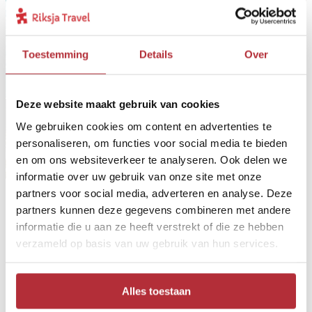
Toestemming
Details
Over
Deze website maakt gebruik van cookies
We gebruiken cookies om content en advertenties te
personaliseren, om functies voor social media te bieden
en om ons websiteverkeer te analyseren. Ook delen we
informatie over uw gebruik van onze site met onze
partners voor social media, adverteren en analyse. Deze
partners kunnen deze gegevens combineren met andere
Ontdek jouw droombestemming
informatie die u aan ze heeft verstrekt of die ze hebben
verzameld op basis van uw gebruik van hun services.
Waar gaat jouw volgende reis heen? Het Riksja Reiskompas
wijst je de richting. Met een paar vragen ontdek je
bestemmingen die echt bij je passen!
Alles toestaan