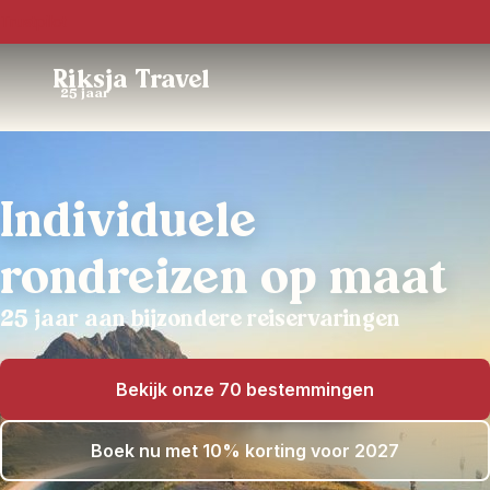
Trustpilot
Riksja Travel
25 jaar
Individuele
rondreizen op maat
25 jaar aan bijzondere reiservaringen
Bekijk onze 70 bestemmingen
Boek nu met 10% korting voor 2027